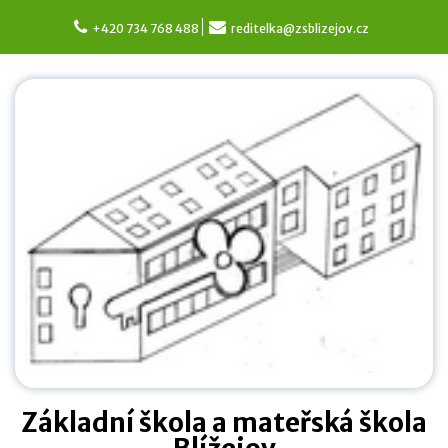
Skip
to
+420 734 768 488
reditelka@zsblizejov.cz
content
Základní škola a mateřská škola