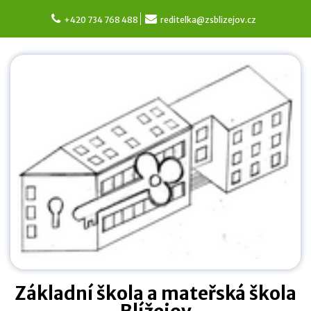
Skip
to
+420 734 768 488
reditelka@zsblizejov.cz
content
Základní škola a mateřská škola