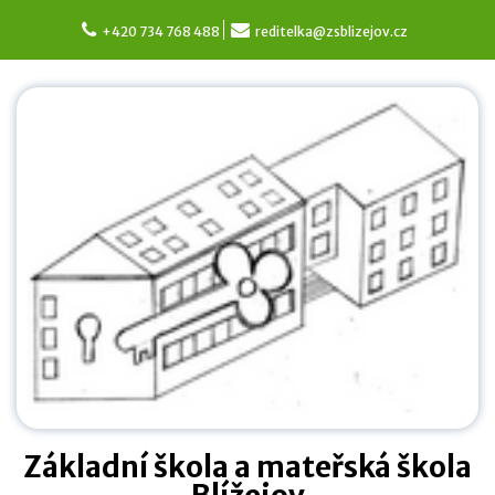
Skip
to
+420 734 768 488
reditelka@zsblizejov.cz
content
Základní škola a mateřská škola