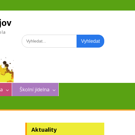
jov
ola
Search
for:
na
Školní jídelna
Aktuality