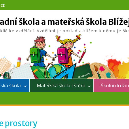
.cz
adní škola a mateřská škola Blíže
 klíč ke vzdělání. Vzdělání je poklad a klíčem k němu je šk
ská škola
Mateřská škola Lštění
Školní druži
e prostory