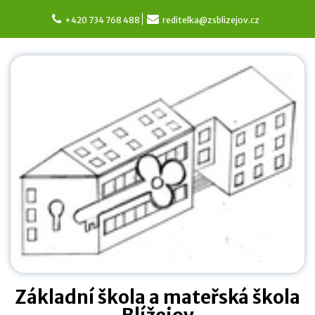
Skip
to
+420 734 768 488
reditelka@zsblizejov.cz
content
Základní škola a mateřská škola