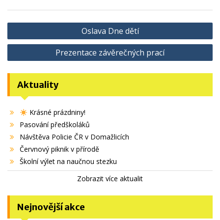
Navigace
Oslava Dne dětí
pro
Prezentace závěrečných prací
příspěvek
Aktuality
Krásné prázdniny!
Pasování předškoláků
Návštěva Policie ČR v Domažlicích
Červnový piknik v přírodě
Školní výlet na naučnou stezku
Zobrazit více aktualit
Nejnovější akce