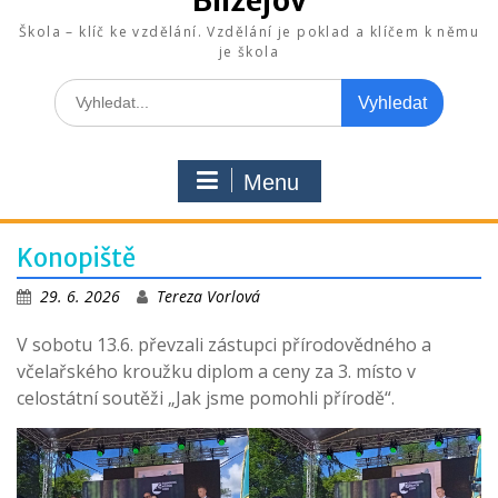
Blížejov
Škola – klíč ke vzdělání. Vzdělání je poklad a klíčem k němu
je škola
Search
for:
Menu
Konopiště
29. 6. 2026
Tereza Vorlová
V sobotu 13.6. převzali zástupci přírodovědného a
včelařského kroužku diplom a ceny za 3. místo v
celostátní soutěži „Jak jsme pomohli přírodě“.