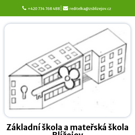
Skip
to
+420 734 768 488
reditelka@zsblizejov.cz
content
Základní škola a mateřská škola