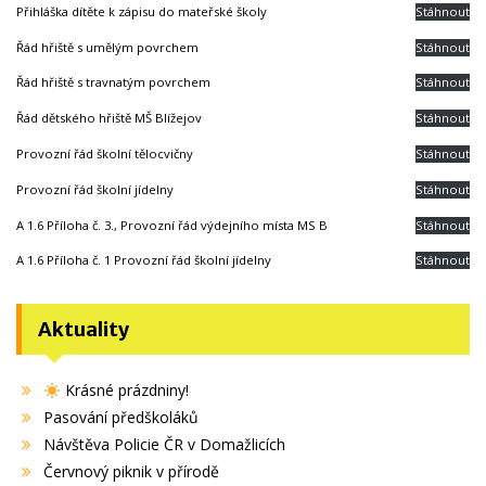
Přihláška dítěte k zápisu do mateřské školy
Stáhnout
Řád hřiště s umělým povrchem
Stáhnout
Řád hřiště s travnatým povrchem
Stáhnout
Řád dětského hřiště MŠ Blížejov
Stáhnout
Provozní řád školní tělocvičny
Stáhnout
Provozní řád školní jídelny
Stáhnout
A 1.6 Příloha č. 3., Provozní řád výdejního místa MS B
Stáhnout
A 1.6 Příloha č. 1 Provozní řád školní jídelny
Stáhnout
Aktuality
Krásné prázdniny!
Pasování předškoláků
Návštěva Policie ČR v Domažlicích
Červnový piknik v přírodě