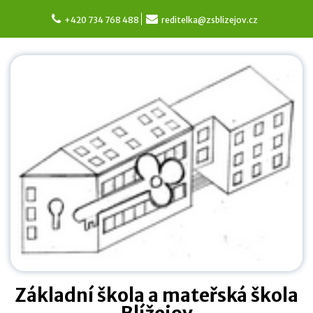
Skip
to
+420 734 768 488
reditelka@zsblizejov.cz
content
Základní škola a mateřská škola