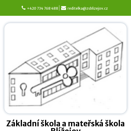
Skip
to
+420 734 768 488
reditelka@zsblizejov.cz
content
Základní škola a mateřská škola