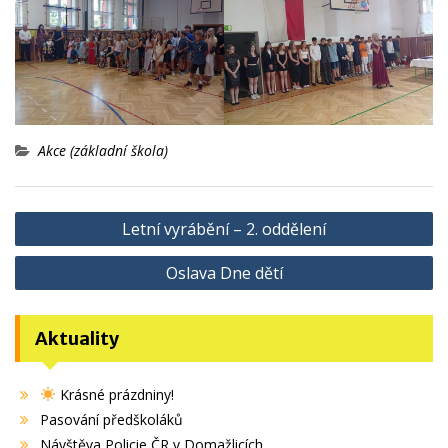
Akce (základní škola)
Navigace
Letní vyrábění – 2. oddělení
pro
Oslava Dne dětí
příspěvek
Aktuality
Krásné prázdniny!
Pasování předškoláků
Návštěva Policie ČR v Domažlicích