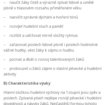
– naučit žáky čistě a výrazně zpívat lidové a umělé
písně v hlasovém rozsahu přiměřeném věku
– nacvičit správné dýchání a tvoření tónů
– rozvíjet hudební sluch a paměť
– rozlišit a udržovat mírně složitý rytmus
– zařazovat poslech lidové písně i poslech hodnotné
vážné hudby, vést žáky k zájmu o hudbu
– poznat a dbát o rozvoj talentovaných žáků
– probouzet u žáků zájem o vlastní pěvecké a hudební
aktivity
B) Charakteristika výuky
Hlavní složkou hudební výchovy na 1.stupni jsou zpěv a
poslech. Zpívaná píseň nejlépe rozvíjí pěvecké i hudební
dovednosti a návyky žáků. Nejčastější formou tohoto