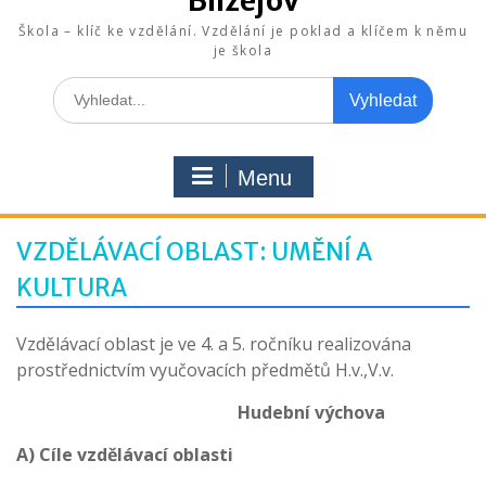
Blížejov
Škola – klíč ke vzdělání. Vzdělání je poklad a klíčem k němu
je škola
Search
for:
Menu
VZDĚLÁVACÍ OBLAST: UMĚNÍ A
KULTURA
Vzdělávací oblast je ve 4. a 5. ročníku realizována
prostřednictvím vyučovacích předmětů H.v.,V.v.
Hudební výchova
A) Cíle vzdělávací oblasti