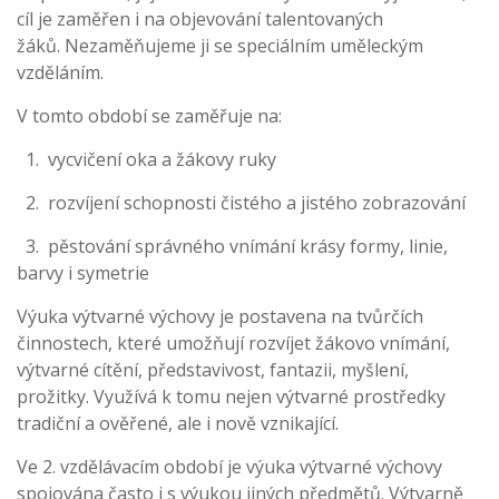
cíl je zaměřen i na objevování talentovaných
žáků. Nezaměňujeme ji se speciálním uměleckým
vzděláním.
V tomto období se zaměřuje na:
1. vycvičení oka a žákovy ruky
2. rozvíjení schopnosti čistého a jistého zobrazování
3. pěstování správného vnímání krásy formy, linie,
barvy i symetrie
Výuka výtvarné výchovy je postavena na tvůrčích
činnostech, které umožňují rozvíjet žákovo vnímání,
výtvarné cítění, představivost, fantazii, myšlení,
prožitky. Využívá k tomu nejen výtvarné prostředky
tradiční a ověřené, ale i nově vznikající.
Ve 2. vzdělávacím období je výuka výtvarné výchovy
spojována často i s výukou jiných předmětů. Výtvarně