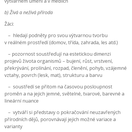
výtvarném umění a v mediích
b) Živá a neživá příroda
Žáci:
– hledají podněty pro svou výtvarnou tvorbu
v reálném prostředí (domov, třída, zahrada, les atd.)
– pozornost soustřeďují na estetickou dimenzi
projevů života organismů – bujení, růst, vrstvení,
překrývání, prolínání, rozpad, členění, pohyb, vzájemné
vztahy, povrch (lesk, mat), strukturu a barvu
– soustředí se přitom na časovou posloupnost
proměn a na jejich jemné, světelné, tvarové, barevné a
lineární nuance
– vytváří si představy o pokračování neuzavřených
přírodních dějů, porovnávají jejich možné variace a
varianty