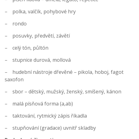
– polka, valčík, pohybové hry
– rondo
– posuvky, předvětí, závětí
– celý tón, půltón
– stupnice durová, mollová
– hudební nástroje dřevěné – pikola, hoboj, fagot
saxofon
– sbor – dětský, mužský, ženský, smíšený, kánon
– malá písňová forma (a,ab)
– taktování, rytmický zápis říkadla
– stupňování (gradace) uvnitř skladby