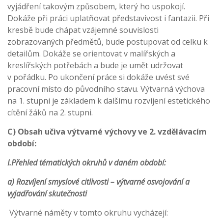
vyjádření takovým způsobem, který ho uspokojí.
Dokáže při práci uplatňovat představivost i fantazii. Při
kresbě bude chápat vzájemné souvislosti
zobrazovaných předmětů, bude postupovat od celku k
detailům. Dokáže se orientovat v malířských a
kreslířských potřebách a bude je umět udržovat
v pořádku. Po ukončení práce si dokáže uvést své
pracovní místo do původního stavu. Výtvarná výchova
na 1. stupni je základem k dalšímu rozvíjení estetického
cítění žáků na 2. stupni.
C) Obsah učiva výtvarné výchovy ve 2. vzdělávacím
období:
I.Přehled tématických okruhů v daném období:
a) Rozvíjení smyslové citlivosti – výtvarné osvojování a
vyjadřování skutečnosti
Výtvarné náměty v tomto okruhu vycházejí: