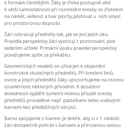
k formám členitějším. Žáky je třeba postupně vést
k větší samostatnosti při rozmístění kresby se zřetelem
na námět, velikost a tvar plochy,pěstovat u nich smysl
pro prostorovou dispozici.
Žáci zobrazují předměty tak, jak se jeví jejich oku.
Pravidla perspektivy žáci vyvozují z pozorování, pod
vedením učitele. Primární výuku pravidel perspektivy
považujeme spíše za překážku.
Geometrických modelů se užívá jen k objasnění
konstrukce skutečných předmětů. Při kreslení listů,
ovoce a jiných předmětů žáky upozorňujeme na osovou
souměrnost některých přírodnin. K dosažení
dovednosti vyjádřit symetrii mohou přispět kresby
předmětů prováděné např. pastelkami nebo vodovými
barvami bez předběžných obrysů.
Barvu spojujeme s tvarem. Je dobře, aby si v 1. období
žáci dostatečně pohráli s barvami a přirozenou cestou