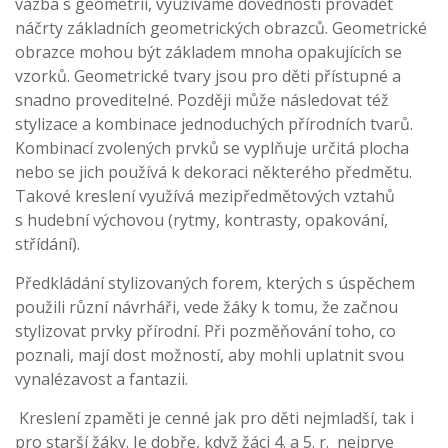
vazba s geometrií, využíváme dovednosti provádět
náčrty základních geometrických obrazců. Geometrické
obrazce mohou být základem mnoha opakujících se
vzorků. Geometrické tvary jsou pro děti přístupné a
snadno proveditelné. Později může následovat též
stylizace a kombinace jednoduchých přírodních tvarů.
Kombinací zvolených prvků se vyplňuje určitá plocha
nebo se jich používá k dekoraci některého předmětu.
Takové kreslení využívá mezipředmětových vztahů
s hudební výchovou (rytmy, kontrasty, opakování,
střídání).
Předkládání stylizovaných forem, kterých s úspěchem
použili různí návrháři, vede žáky k tomu, že začnou
stylizovat prvky přírodní. Při pozměňování toho, co
poznali, mají dost možností, aby mohli uplatnit svou
vynalézavost a fantazii.
Kreslení zpaměti je cenné jak pro děti nejmladší, tak i
pro starší žáky. Je dobře, když žáci 4. a 5. r. nejprve