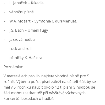
– L. Janáček – Říkadla
– vánoční písně
– W.A. Mozart – Symfonie C dur(Menuet)
– J.S. Bach – Umění fugy
– jazzová hudba
– rock and roll
– písničky K. Hašlera
Poznámka:
V materiálech pro Hv najdete vhodné písně pro 5.
ročník. Výběr a počet písní záleží na učiteli. 6ák by se
měl v 5. ročníku naučit okolo 12 ti písní. S hudbou se
žáci mohou setkat též při návštěvě výchovných
koncertů, besedách o hudbě.