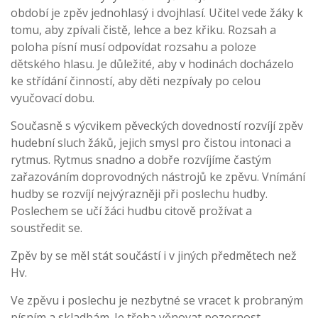
období je zpěv jednohlasý i dvojhlasí. Učitel vede žáky k
tomu, aby zpívali čistě, lehce a bez křiku. Rozsah a
poloha písní musí odpovídat rozsahu a poloze
dětského hlasu. Je důležité, aby v hodinách docházelo
ke střídání činností, aby děti nezpívaly po celou
vyučovací dobu.
Současně s výcvikem pěveckých dovedností rozvíjí zpěv
hudební sluch žáků, jejich smysl pro čistou intonaci a
rytmus. Rytmus snadno a dobře rozvíjíme častým
zařazováním doprovodných nástrojů ke zpěvu. Vnímání
hudby se rozvíjí nejvýrazněji při poslechu hudby.
Poslechem se učí žáci hudbu citově prožívat a
soustředit se.
Zpěv by se měl stát součástí i v jiných předmětech než
Hv.
Ve zpěvu i poslechu je nezbytné se vracet k probraným
písním a skladbám. Je třeba věnovat pozornost