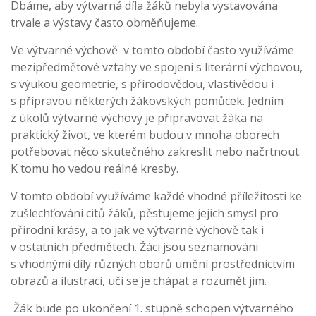
Dbáme, aby výtvarná díla žáků nebyla vystavována
trvale a výstavy často obměňujeme.
Ve výtvarné výchově v tomto období často využíváme
mezipředmětové vztahy ve spojení s literární výchovou,
s výukou geometrie, s přírodovědou, vlastivědou i
s přípravou některých žákovských pomůcek. Jedním
z úkolů výtvarné výchovy je připravovat žáka na
praktický život, ve kterém budou v mnoha oborech
potřebovat něco skutečného zakreslit nebo načrtnout.
K tomu ho vedou reálné kresby.
V tomto období využíváme každé vhodné příležitosti ke
zušlechťování citů žáků, pěstujeme jejich smysl pro
přírodní krásy, a to jak ve výtvarné výchově tak i
v ostatních předmětech. Žáci jsou seznamováni
s vhodnými díly různých oborů umění prostřednictvím
obrazů a ilustrací, učí se je chápat a rozumět jim.
Žák bude po ukončení 1. stupně schopen výtvarného