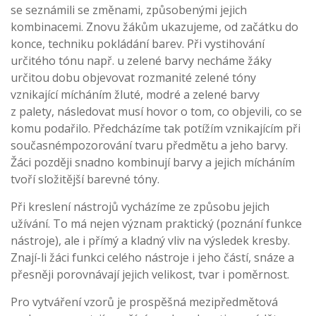
se seznámili se změnami, způsobenými jejich
kombinacemi. Znovu žákům ukazujeme, od začátku do
konce, techniku pokládání barev. Při vystihování
určitého tónu např. u zelené barvy necháme žáky
určitou dobu objevovat rozmanité zelené tóny
vznikající mícháním žluté, modré a zelené barvy
z palety, následovat musí hovor o tom, co objevili, co se
komu podařilo. Předcházíme tak potížím vznikajícím při
současnémpozorování tvaru předmětu a jeho barvy.
Žáci později snadno kombinují barvy a jejich mícháním
tvoří složitější barevné tóny.
Při kreslení nástrojů vycházíme ze způsobu jejich
užívání. To má nejen význam praktický (poznání funkce
nástroje), ale i přímý a kladný vliv na výsledek kresby.
Znají-li žáci funkci celého nástroje i jeho částí, snáze a
přesněji porovnávají jejich velikost, tvar i poměrnost.
Pro vytváření vzorů je prospěšná mezipředmětová