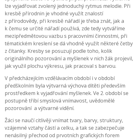
lze vyjadřovat zvolený jednoduchý rytmus melodie. Při
kresbě přírodnin je vhodné využít znalostí
z přírodovědy, při kresbě nářadí je třeba znát, jak a
k čemu se určité nářadí používá, zde tedy vytváříme
mezipředmětovou vazbu s pracovními činnostmi, při
tématickém kreslení se dá vhodně využít některé četby
z čítanky. Kresby se posuzují podle toho, kolik
originálního pozorování a myšlenek v nich žák projevil,
jak využil plochu výkresu, jak pracoval s barvou.
V předcházejícím vzdělávacím období i v období
předškolním byla výtvarná výchova dítěti především
prostředkem k vyjadřování myšlenek. Ve 2. období se
postupně tříbí smyslová vnímavost, uvědomělé
pozorování a výtvarné vidění.
Žáci se naučí citlivěji vnímat tvary, barvy, struktury,
vzájemné vztahy částí a celku, a tak se zabezpečuje
nenásilný přechod od prvotních grafických forem