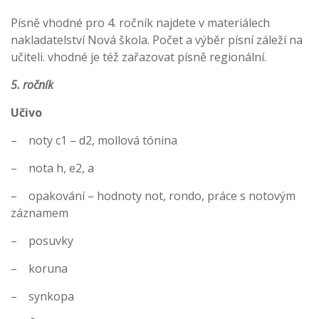
Písně vhodné pro 4. ročník najdete v materiálech
nakladatelství Nová škola. Počet a výběr písní záleží na
učiteli. vhodné je též zařazovat písně regionální.
5. ročník
Učivo
– noty c1 – d2, mollová tónina
– nota h, e2, a
– opakování – hodnoty not, rondo, práce s notovým
záznamem
– posuvky
– koruna
– synkopa