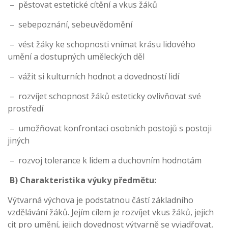
– pěstovat estetické cítění a vkus žáků
– sebepoznání, sebeuvědomění
– vést žáky ke schopnosti vnímat krásu lidového
umění a dostupných uměleckých děl
– vážit si kulturních hodnot a dovedností lidí
– rozvíjet schopnost žáků esteticky ovlivňovat své
prostředí
– umožňovat konfrontaci osobních postojů s postoji
jiných
– rozvoj tolerance k lidem a duchovním hodnotám
B) Charakteristika výuky předmětu:
Výtvarná výchova je podstatnou částí základního
vzdělávání žáků. Jejím cílem je rozvíjet vkus žáků, jejich
cit pro umění, jejich dovednost výtvarně se vyjadřovat,