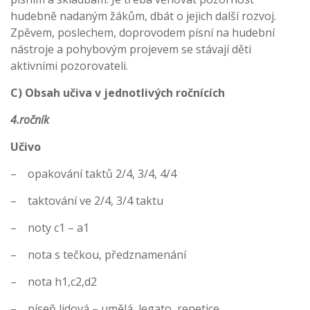
hudebně nadaným žákům, dbát o jejich další rozvoj.
Zpěvem, poslechem, doprovodem písní na hudební
nástroje a pohybovým projevem se stávají děti
aktivními pozorovateli.
C) Obsah učiva v jednotlivých ročnících
4.ročník
Učivo
– opakování taktů 2/4, 3/4, 4/4
– taktování ve 2/4, 3/4 taktu
– noty c1 – a1
– nota s tečkou, předznamenání
– nota h1,c2,d2
– píseň lidová – umělá, legato, repetice