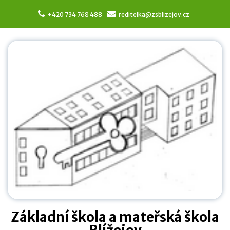
Skip
to
+420 734 768 488
reditelka@zsblizejov.cz
content
Základní škola a mateřská škola