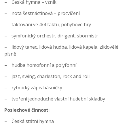
– Česká hymna – vznik
– nota šestnáctinová – procvičení
– taktování ve 4/4 taktu, pohybové hry
– symfonický orchestr, dirigent, sbormistr
– lidový tanec, lidová hudba, lidová kapela, zlidovělé
písně
– hudba homofonní a polyfonní
– jazz, swing, charleston, rock and roll
– rytmický zápis básničky
– tvoření jednoduché vlastní hudební skladby
Poslechové činnost
i
– Česká státní hymna