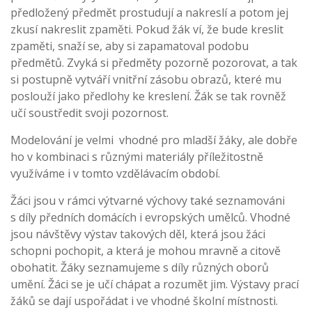
předložený předmět prostudují a nakreslí a potom jej
zkusí nakreslit zpaměti. Pokud žák ví, že bude kreslit
zpaměti, snaží se, aby si zapamatoval podobu
předmětů. Zvyká si předměty pozorně pozorovat, a tak
si postupně vytváří vnitřní zásobu obrazů, které mu
poslouží jako předlohy ke kreslení. Žák se tak rovněž
učí soustředit svoji pozornost.
Modelování je velmi vhodné pro mladší žáky, ale dobře
ho v kombinaci s různými materiály příležitostně
využíváme i v tomto vzdělávacím období.
Žáci jsou v rámci výtvarné výchovy také seznamováni
s díly předních domácích i evropských umělců. Vhodné
jsou návštěvy výstav takových děl, která jsou žáci
schopni pochopit, a která je mohou mravně a citově
obohatit. Žáky seznamujeme s díly různých oborů
umění. Žáci se je učí chápat a rozumět jim. Výstavy prací
žáků se dají uspořádat i ve vhodné školní místnosti.