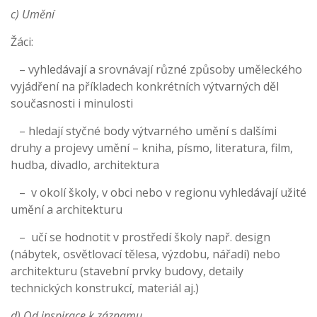
c) Umění
Žáci:
– vyhledávají a srovnávají různé způsoby uměleckého
vyjádření na příkladech konkrétních výtvarných děl
současnosti i minulosti
– hledají styčné body výtvarného umění s dalšími
druhy a projevy umění – kniha, písmo, literatura, film,
hudba, divadlo, architektura
– v okolí školy, v obci nebo v regionu vyhledávají užité
umění a architekturu
– učí se hodnotit v prostředí školy např. design
(nábytek, osvětlovací tělesa, výzdobu, nářadí) nebo
architekturu (stavební prvky budovy, detaily
technických konstrukcí, materiál aj.)
d) Od inspirace k záznamu