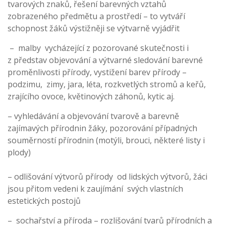
tvarových znaků, řešení barevných vztahů
zobrazeného předmětu a prostředí – to vytváří
schopnost žáků výstižněji se výtvarně vyjádřit
– malby vycházející z pozorované skutečnosti i
z představ objevování a výtvarné sledování barevné
proměnlivosti přírody, vystižení barev přírody –
podzimu, zimy, jara, léta, rozkvetlých stromů a keřů,
zrajícího ovoce, květinových záhonů, kytic aj.
– vyhledávání a objevování tvarově a barevně
zajímavých přírodnin žáky, pozorování případných
souměrností přírodnin (motýli, brouci, některé listy i
plody)
– odlišování výtvorů přírody od lidských výtvorů, žáci
jsou přitom vedeni k zaujímání svých vlastních
estetických postojů
– sochařství a příroda – rozlišování tvarů přírodních a