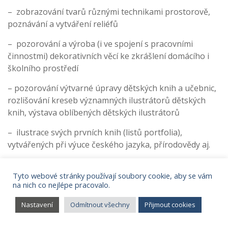
– zobrazování tvarů různými technikami prostorově,
poznávání a vytváření reliéfů
– pozorování a výroba (i ve spojení s pracovními
činnostmi) dekorativních věcí ke zkrášlení domácího i
školního prostředí
– pozorování výtvarné úpravy dětských knih a učebnic,
rozlišování kreseb významných ilustrátorů dětských
knih, výstava oblíbených dětských ilustrátorů
– ilustrace svých prvních knih (listů portfolia),
vytvářených při výuce českého jazyka, přírodovědy aj.
– poznávání různých způsobů malířského vyjadřování –
Tyto webové stránky používají soubory cookie, aby se vám
figura, portrét, krajina, zátiší na příkladech konkrétních
na nich co nejlépe pracovalo.
výtvarných děl
Nastavení
Odmítnout všechny
Přijmout cookies
– zaměření se na krásy přírody a na vztah k životnímu
prostředí (ve spojení s přírodovědou)