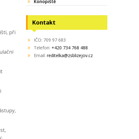
Konopiště
Kontakt
ti, při
IČO: 709 97 683
Telefon:
+420 734 768 488
ulační
Email:
reditelka@zsblizejov.cz
it
i
ástupy,
st,
y,