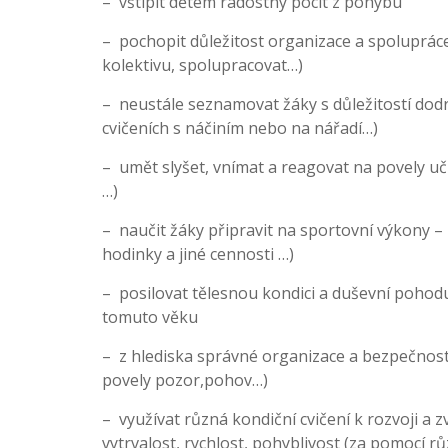
– vštípit dětem radostný pocit z pohybu
– pochopit důležitost organizace a spolupráce
kolektivu, spolupracovat…)
– neustále seznamovat žáky s důležitostí dodrž
cvičeních s náčiním nebo na nářadí…)
– umět slyšet, vnímat a reagovat na povely učit
…)
– naučit žáky připravit na sportovní výkony –
hodinky a jiné cennosti …)
– posilovat tělesnou kondici a duševní pohod
tomuto věku
– z hlediska správné organizace a bezpečnosti
povely pozor,pohov…)
– využívat různá kondiční cvičení k rozvoji a
vytrvalost, rychlost, pohyblivost (za pomocí r