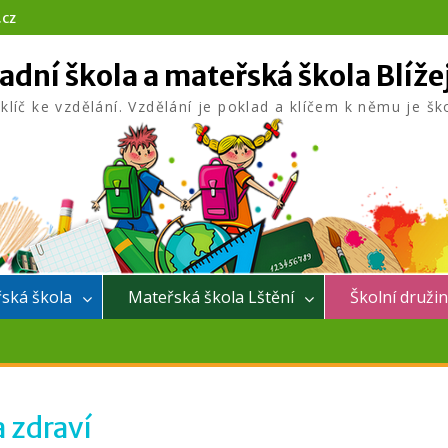
.cz
adní škola a mateřská škola Blíže
 klíč ke vzdělání. Vzdělání je poklad a klíčem k němu je šk
ská škola
Mateřská škola Lštění
Školní druži
a zdraví