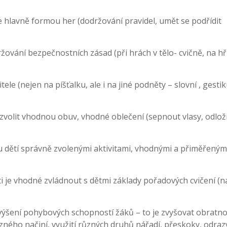
 hlavně formou her (dodržování pravidel, umět se podřídit
ování bezpečnostních zásad (při hrách v tělo- cvičně, na hřiš
ele (nejen na píšťalku, ale i na jiné podněty – slovní , gestik
 zvolit vhodnou obuv, vhodné oblečení (sepnout vlasy, odlož
u dětí správně zvolenými aktivitami, vhodnými a přiměřeným
 je vhodné zvládnout s dětmi základy pořadových cvičení (n
 zvýšení pohybových schopností žáků – to je zvyšovat obratno
ůzného načiní, využití různých druhů nářadí, přeskoky, odraz