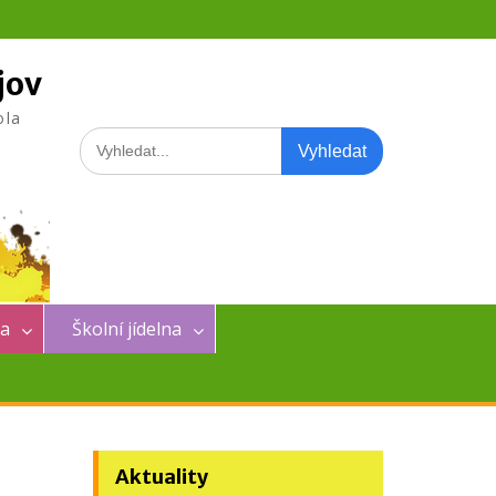
jov
ola
Search
for:
na
Školní jídelna
Aktuality