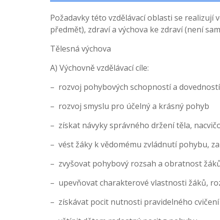
Požadavky této vzdělávací oblasti se realizují
předmět), zdraví a výchova ke zdraví (není s
Tělesná výchova
A) Výchovně vzdělávací cíle:
– rozvoj pohybových schopností a dovedností
– rozvoj smyslu pro účelný a krásný pohyb
– získat návyky správného držení těla, nacvičo
– vést žáky k vědomému zvládnutí pohybu, za
– zvyšovat pohybový rozsah a obratnost žák
– upevňovat charakterové vlastnosti žáků, rozv
– získávat pocit nutnosti pravidelného cvičení