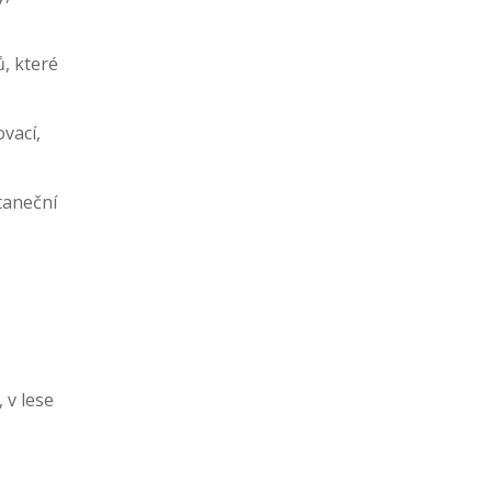
ů, které
vací,
 taneční
 v lese