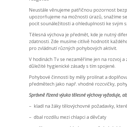
Neustále věnujeme patřičnou pozornost bezpe
upozorňujeme na možnosti úrazů, snažíme se v
pocit sounáležitosti a ohleduplnosti ke svým
Tělesná výchova je předmět, kde je nutný dif
zdatnosti. Zde musíme citlivě hodnotit každ
pro zvládnutí různých pohybových aktivit.
V hodinách Tv se nezaměříme jen na rozvoj a
důležité hygienické zásady s tím spojené.
Pohybové činnosti by měly prolínat a doplňovat 
předmětech jako např. vhodné rozcvičky, pohy
Správně řízená výuka tělesné výchovy vyžaduje, aby
– kladl na žáky tělovýchovné požadavky, které
– dbal rozdílu mezi chlapci a děvčaty