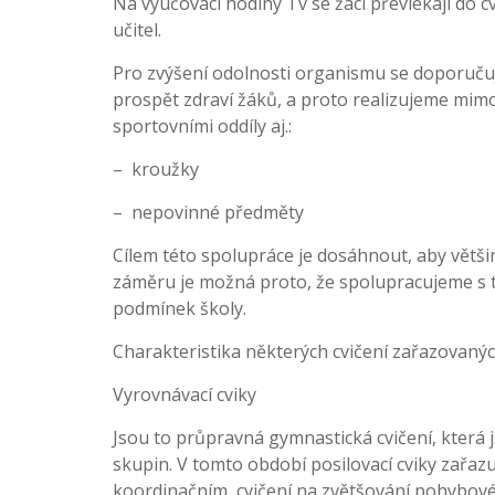
Na vyučovací hodiny Tv se žáci převlékají do 
učitel.
Pro zvýšení odolnosti organismu se doporučuj
prospět zdraví žáků, a proto realizujeme mimoš
sportovními oddíly aj.:
– kroužky
– nepovinné předměty
Cílem této spolupráce je dosáhnout, aby větši
záměru je možná proto, že spolupracujeme s tě
podmínek školy.
Charakteristika některých cvičení zařazovaný
Vyrovnávací cviky
Jsou to průpravná gymnastická cvičení, která 
skupin. V tomto období posilovací cviky zařa
koordinačním, cvičení na zvětšování pohybov