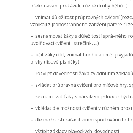
překonávání překážek, různé druhy běhů…)
– vnímat důležitost průpravných cvičení (rozc
vznikají z jednostranného zatížení páteře či 
– seznamovat žáky s důležitostí správného ro
uvolňovací cvičení , strečink, …)
– učit žáky cítit, vnímat hudbu a umět ji vyjad
prvky (lidové písničky)
– rozvíjet dovednosti žáka zvládnutím základů
– zvládat průpravná cvičení pro míčové hry, sp
– seznamovat žáky s nácvikem jednoduchých 
– vkládat dle možností cvičení v různém prost
– dle možnosti zařadit zimní sportování (bobov
– vštípit základy plaveckých dovedností