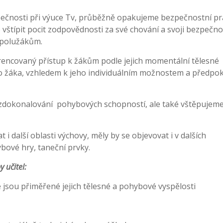
čnosti při výuce Tv, průběžně opakujeme bezpečnostní pra
štípit pocit zodpovědnosti za své chování a svoji bezpečno
 spolužákům.
erencovaný přístup k žákům podle jejich momentální tělesné
ého žáka, vzhledem k jeho individuálním možnostem a předp
 zdokonalování pohybových schopností, ale také vštěpujem
i další oblasti výchovy, měly by se objevovat i v dalších
bové hry, taneční prvky.
 učitel:
 jsou přiměřené jejich tělesné a pohybové vyspělosti