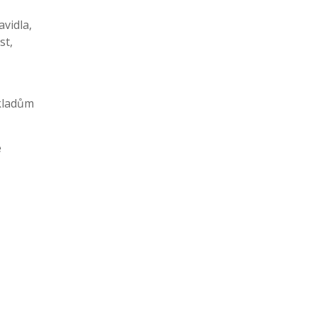
vidla,
st,
okladům
e