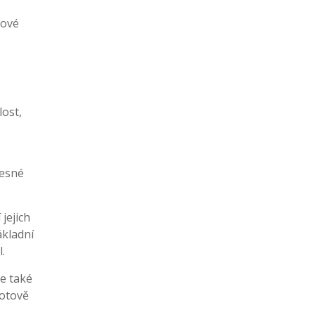
bové
lost,
lesné
jejich
ákladní
.
e také
hotově