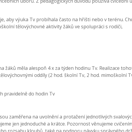
cvičebních úborů. Z pedagogických důvodů používá cvičební ú
e, aby výuka Tv probíhala často na hřišti nebo v terénu. C
kolní tělovýchovné aktivity žáků ve spolupráci s rodiči,
na žáků měla alespoň 4 x za týden hodinu Tv. Realizace toho
lovýchovnými oddíly (2 hod. školní Tv, 2 hod. mimoškolní Tv
ch pravidelně do hodin Tv
jsou zaměřena na uvolnění a protažení jednotlivých svalový
zujeme jen jednoduché a krátce. Pozornost věnujeme cvičení
ého rozsahu kloubů, také na podporu návyku správného dr