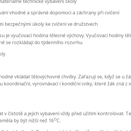
materiálně technické vybavení školy
ování vhodné a správné dopomoci a záchrany při cvičení
i bezpečnými úkoly ke cvičení ve družstvech
u je vyučovací hodina tělesné výchovy. Vyučovací hodiny tě
ě se rozkládají do týdenního rozvrhu.
ly.
odné vkládat tělovýchovné chvilky. Zařazují se, když se u ž
 koordinační, vyrovnávací i kondiční cviky, které žák zná z 
t v čistotě a jejich vybavení vždy před užitím kontrolovat. T
O
eměla by být nižší než 16
C.