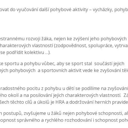
ňovat do vyučování další pohybové aktivity – vycházky, pohy
estrannému rozvoji žáka, nejen ke zvýšení jeho pohybových
 charakterových vlastností (zodpovědnost, spolupráce, vytrva
e podřídit kolektivu …).
e sportu a pohybu vůbec, aby se sport stal součástí jejich
ých pohybových a sportovních aktivit vede ke zvyšování tě
dostného pocitu z pohybu u dětí se podílíme na zvyšování 
ho okolí a na posilování jejich charakterových vlastností. Z
šech těchto cílů a úkolů je HRA a dodržování herních pravidel
ch postupů, zvyšujeme u žáků nejen pohybové schopnosti, al
chopnost správného a rychlého rozhodování i schopnost po