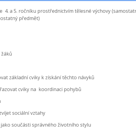
 ve 4. a 5. ročníku prostřednictvím tělesné výchovy (samostat
amostatný předmět)
 žáků
vat základní cviky k získání těchto návyků
řazovat cviky na koordinaci pohybů
ů
íjet sociální vztahy
 jako součásti správného životního stylu