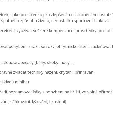
viček), jako prostředku pro zlepšení a odstranění nedostatk
ze špatného způsobu života, nedostatku sportovních aktivit
zcvičení, využívat veškeré kompenzační prostředky (protaho
řovat pohybem, snažit se rozvíjet rytmické cítění, začleňovat
 atletické abecedy (běhy, skoky, hody …)
rávně zvládat techniky házení, chytání, přihrávání
základů miniher
ředí, seznamovat žáky s pohybem na hřišti, ve volné přírodě,
ání, sáňkování, lyžování, bruslení)