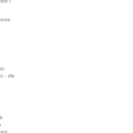
bor i
hceme
to
) – dle
ch
m
žení