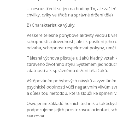
– nesoustředit se jen na hodiny Tv, ale začle
chvilky, cviky ve třídě na správné držení těla)
B) Charakteristika výuky:
Veškeré tělesné pohybové aktivity vedou k vš
schopností a dovedností, ale i k posílení jeho
odvaha, schopnost respektovat pokyny, umět s
Tělesná výchova pěstuje u žáků kladný vztah k
zdravého životního stylu. Systémem jednoduch
zdatnosti a k správnému držení těla žáků.
Vštěpováním pohybových návyků a vyvoláním ra
psychické odolnosti vůči negativním vlivům své
a důležitou metodou, která slouží ke splnění v
Osvojením základů herních technik a taktický
podporujeme jejich prostorovou orientaci, s
reagovat.