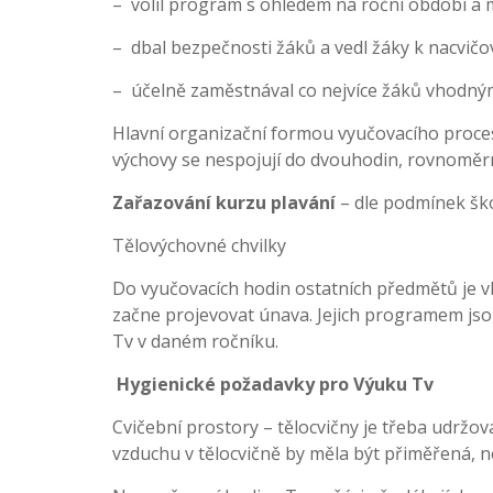
– volil program s ohledem na roční období a 
– dbal bezpečnosti žáků a vedl žáky k nacvič
– účelně zaměstnával co nejvíce žáků vhodným
Hlavní organizační formou vyučovacího proces
výchovy se nespojují do dvouhodin, rovnoměrn
Zařazování kurzu plavání
– dle podmínek ško
Tělovýchovné chvilky
Do vyučovacích hodin ostatních předmětů je vh
začne projevovat únava. Jejich programem jsou
Tv v daném ročníku.
Hygienické požadavky pro Výuku Tv
Cvičební prostory – tělocvičny je třeba udržova
vzduchu v tělocvičně by měla být přiměřená, n