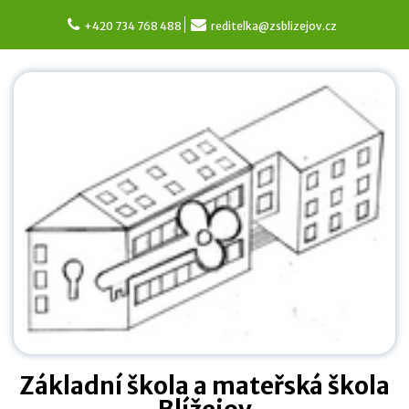
Skip
to
+420 734 768 488
reditelka@zsblizejov.cz
content
Základní škola a mateřská škola