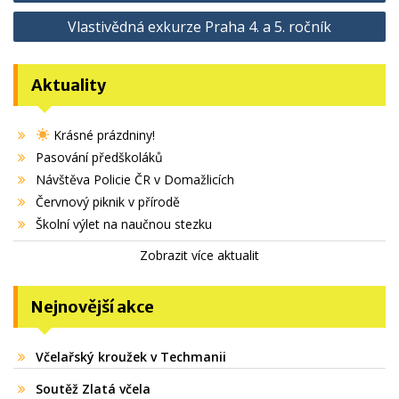
pro
Vlastivědná exkurze Praha 4. a 5. ročník
příspěvek
Aktuality
Krásné prázdniny!
Pasování předškoláků
Návštěva Policie ČR v Domažlicích
Červnový piknik v přírodě
Školní výlet na naučnou stezku
Zobrazit více aktualit
Nejnovější akce
Včelařský kroužek v Techmanii
Soutěž Zlatá včela