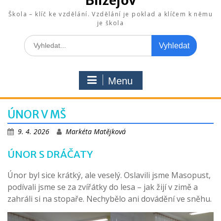
Blížejov
Škola – klíč ke vzdělání. Vzdělání je poklad a klíčem k němu
je škola
Search
for:
Menu
ÚNOR V MŠ
9. 4. 2026
Markéta Matějková
ÚNOR S DRÁČATY
Únor byl sice krátký, ale veselý. Oslavili jsme Masopust,
podívali jsme se za zvířátky do lesa – jak žijí v zimě a
zahráli si na stopaře. Nechybělo ani dovádění ve sněhu.