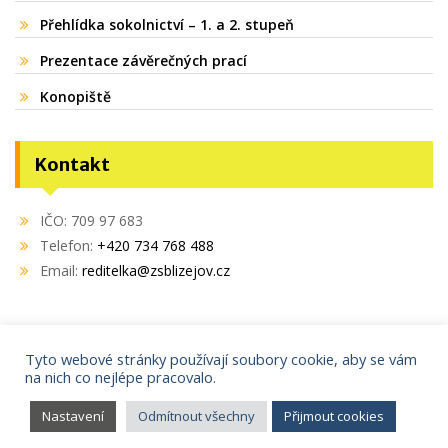
Přehlídka sokolnictví – 1. a 2. stupeň
Prezentace závěrečných prací
Konopiště
Kontakt
IČO: 709 97 683
Telefon:
+420 734 768 488
Email:
reditelka@zsblizejov.cz
Tyto webové stránky používají soubory cookie, aby se vám
na nich co nejlépe pracovalo.
Copyright © 2021
AdminIT s.r.o.
Proudly powered by WordPress
|
Education Hub by
WEN
Nastavení
Odmítnout všechny
Přijmout cookies
Themes