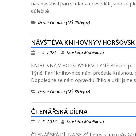
nás navštívil pan včelař a dozvěděli jsme se pl
důležité.
Denní činnosti (MŠ Blížejov)
NÁVŠTĚVA KNIHOVNY V HORŠOVSK
4. 5. 2026
Markéta Matějková
KNIHOVNA V HORŠOVSKÉM TÝNĚ Březen patřil t
Týně. Paní knihovnice nám přečetla krásnou, 
Dopoledne se nám opravdu líbilo a užili jsme 
Denní činnosti (MŠ Blížejov)
ČTENÁŘSKÁ DÍLNA
4. 5. 2026
Markéta Matějková
ČTENÁŘSKÁ DÍLNA SE ZŠ Letos si pro nás žáci 8