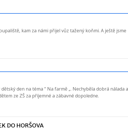
 koupaliště, kam za námi přijel vůz tažený koňmi. A ještě jsme
avný dětský den na téma “ Na farmě „. Nechyběla dobrá nálada 
 dětem ze ZŠ za příjemné a zábavné dopoledne.
TEK DO HORŠOVA