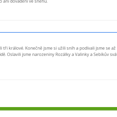
ělo ani dovádění ve sněhu.
ři králové. Konečně jsme si užili sníh a podívali jsme se až
ktidě. Oslavili jsme narozeniny Rozálky a Valinky a Sebíkův svá
Copyright © 2021
AdminIT s.r.o.