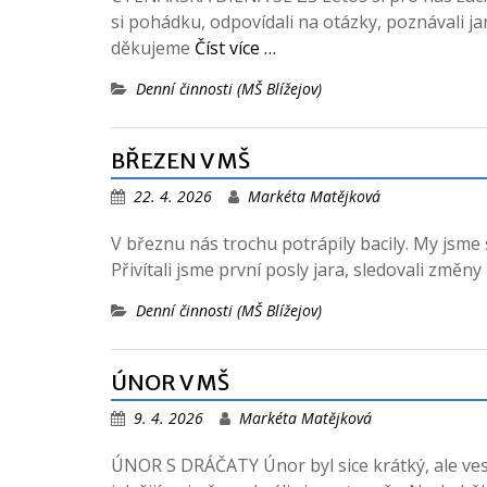
si pohádku, odpovídali na otázky, poznávali jar
děkujeme
Číst více …
Denní činnosti (MŠ Blížejov)
BŘEZEN V MŠ
22. 4. 2026
Markéta Matějková
V březnu nás trochu potrápily bacily. My jsme s
Přivítali jsme první posly jara, sledovali změny
Denní činnosti (MŠ Blížejov)
ÚNOR V MŠ
9. 4. 2026
Markéta Matějková
ÚNOR S DRÁČATY Únor byl sice krátký, ale vesel