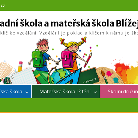
.cz
adní škola a mateřská škola Blíže
 klíč ke vzdělání. Vzdělání je poklad a klíčem k němu je šk
ská škola
Mateřská škola Lštění
Školní druži