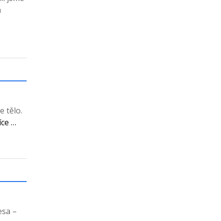
a
e tělo.
íce …
esa –