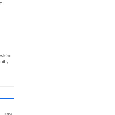
mi
ovském
nihy.
li jsme