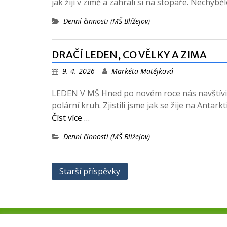
jak žijí v zimě a zahráli si na stopaře. Nechyb
Denní činnosti (MŠ Blížejov)
DRAČÍ LEDEN, CO VĚLKY A ZIMA
9. 4. 2026
Markéta Matějková
LEDEN V MŠ Hned po novém roce nás navštívili t
polární kruh. Zjistili jsme jak se žije na Antar
Číst více …
Denní činnosti (MŠ Blížejov)
Navigace
Starší příspěvky
pro
příspěvky