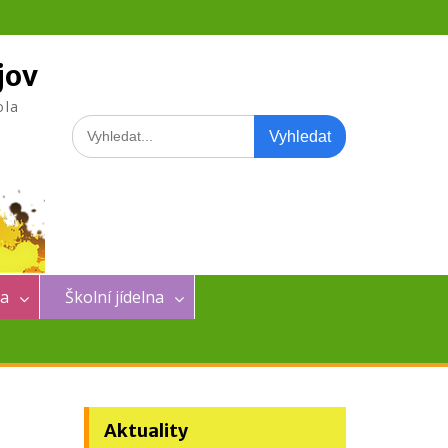
jov
ola
Search
for:
na
Školní jídelna
Aktuality