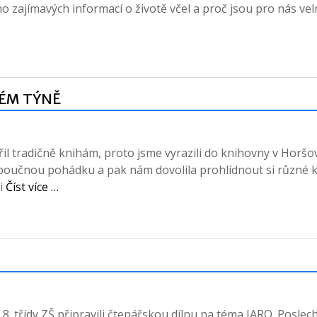
no zajímavých informací o životě včel a proč jsou pro nás vel
ÉM TÝNĚ
radičně knihám, proto jsme vyrazili do knihovny v Horš
poučnou pohádku a pak nám dovolila prohlídnout si různé k
si
Číst více …
. třídy ZŠ připravili čtenářskou dílnu na téma JARO. Poslech