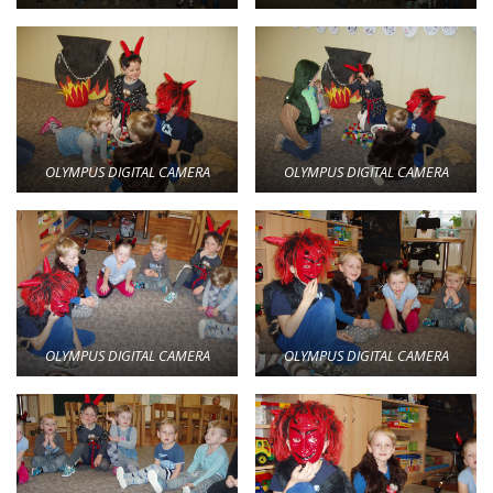
OLYMPUS DIGITAL CAMERA
OLYMPUS DIGITAL CAMERA
OLYMPUS DIGITAL CAMERA
OLYMPUS DIGITAL CAMERA