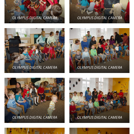
OLYMPUS DIGITAL CAMERA
OLYMPUS DIGITAL CAMERA
OLYMPUS DIGITAL CAMERA
OLYMPUS DIGITAL CAMERA
OLYMPUS DIGITAL CAMERA
OLYMPUS DIGITAL CAMERA