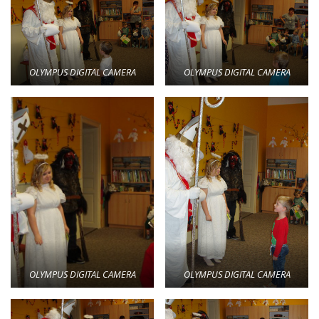
OLYMPUS DIGITAL CAMERA
OLYMPUS DIGITAL CAMERA
OLYMPUS DIGITAL CAMERA
OLYMPUS DIGITAL CAMERA