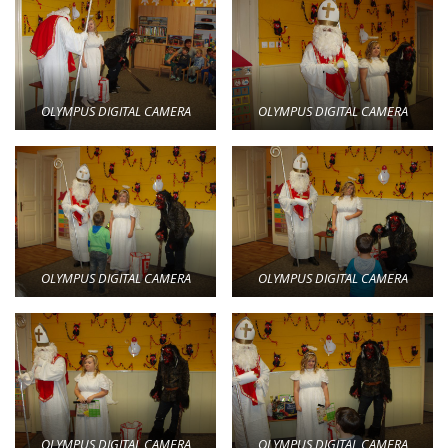
OLYMPUS DIGITAL CAMERA
OLYMPUS DIGITAL CAMERA
OLYMPUS DIGITAL CAMERA
OLYMPUS DIGITAL CAMERA
OLYMPUS DIGITAL CAMERA
OLYMPUS DIGITAL CAMERA