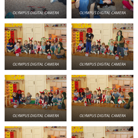
OLYMPUS DIGITAL CAMERA
OLYMPUS DIGITAL CAMERA
OLYMPUS DIGITAL CAMERA
OLYMPUS DIGITAL CAMERA
OLYMPUS DIGITAL CAMERA
OLYMPUS DIGITAL CAMERA