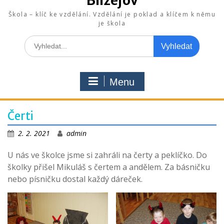
Blížejov
Škola – klíč ke vzdělání. Vzdělání je poklad a klíčem k němu
je škola
Search
for:
Menu
Čerti
2. 2. 2021
admin
U nás ve školce jsme si zahráli na čerty a peklíčko. Do
školky přišel Mikuláš s čertem a andělem. Za básničku
nebo písničku dostal každý dáreček.