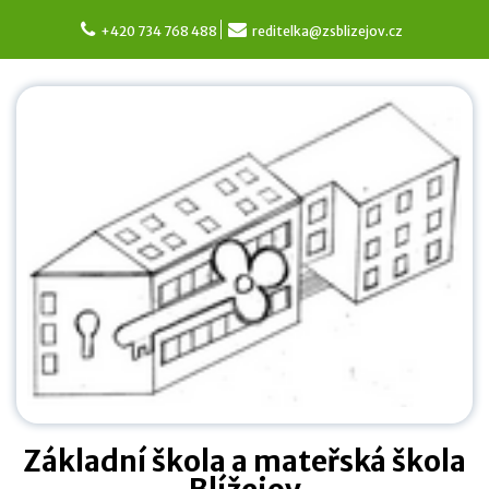
Skip
to
+420 734 768 488
reditelka@zsblizejov.cz
content
Základní škola a mateřská škola