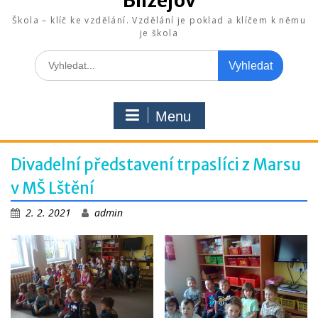
Blížejov
Škola – klíč ke vzdělání. Vzdělání je poklad a klíčem k němu
je škola
Search
for:
Menu
Divadelní představení trpaslíci z Marsu
v MŠ Lštění
2. 2. 2021
admin