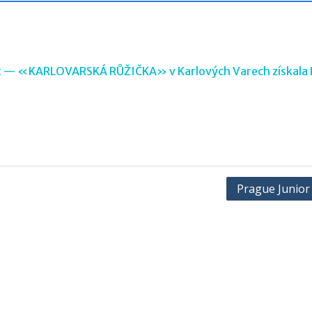
i let — «KARLOVARSKÁ RŮŽIČKA» v Karlových Varech získala 
Prague Junior