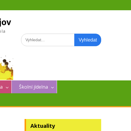
jov
ola
Search
for:
na
Školní jídelna
Aktuality