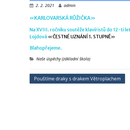
2. 2. 2021
admin
«KARLOVARSKÁ RŮŽIČKA»
Na XVIII. ročníku soutěže klavíristů do 12-t
Lojdová
«ČESTNÉ UZNÁNÍ 1. STUPNĚ»
Blahopřejeme.
Naše úspěchy (základní škola)
Navigace
Pouštíme draky s drakem Větroplachem
pro
příspěvek