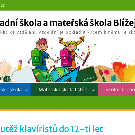
.cz
adní škola a mateřská škola Blíže
 klíč ke vzdělání. Vzdělání je poklad a klíčem k němu je šk
ská škola
Mateřská škola Lštění
Školní druži
těž klavíristů do 12-ti let