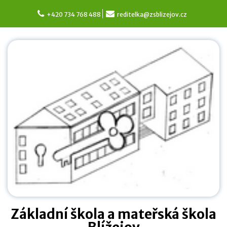
Skip
to
+420 734 768 488
reditelka@zsblizejov.cz
content
Základní škola a mateřská škola