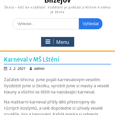
Blížejov
Škola – klíč ke vzdělání. Vzdělání je poklad a klíčem k němu
je škola
Search
for:
Menu
Karneval v MŠ Lštění
2. 2. 2021
admin
Začátek března jsme pojali karnevalovým veselím.
Vyzdobili jsme si školku, vyrobili jsme si masky a veselé
klauny a všichni se těšili na nastávající karneval.
Na maškarní karneval přišly děti přestrojeny do
různých kostýmů, a celé dopoledne si užívaly veselé
soutěže, hry a tancování. Každá maska si odnesla