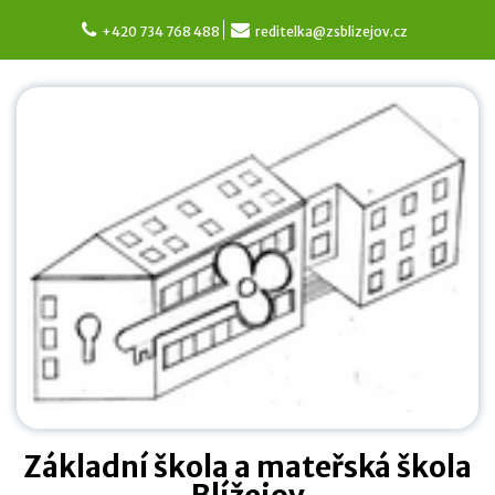
Skip
to
+420 734 768 488
reditelka@zsblizejov.cz
content
Základní škola a mateřská škola