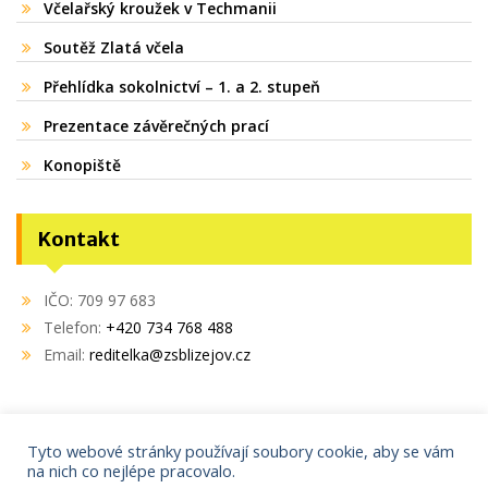
Včelařský kroužek v Techmanii
Soutěž Zlatá včela
Přehlídka sokolnictví – 1. a 2. stupeň
Prezentace závěrečných prací
Konopiště
Kontakt
IČO: 709 97 683
Telefon:
+420 734 768 488
Email:
reditelka@zsblizejov.cz
Tyto webové stránky používají soubory cookie, aby se vám
na nich co nejlépe pracovalo.
Copyright © 2021
AdminIT s.r.o.