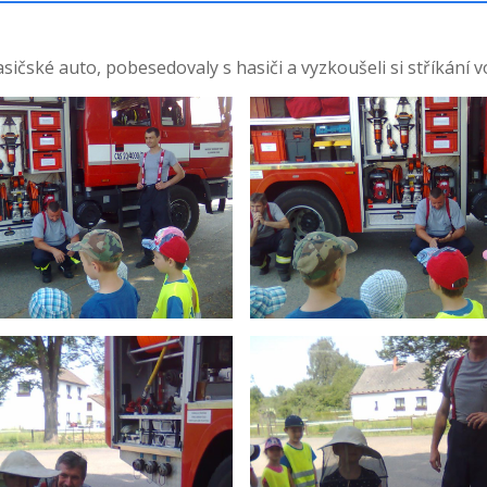
 hasičské auto, pobesedovaly s hasiči a vyzkoušeli si stříkání v