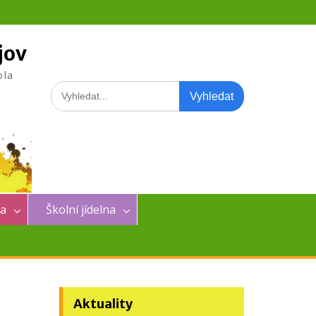
jov
ola
Search
for:
na
Školní jídelna
Aktuality