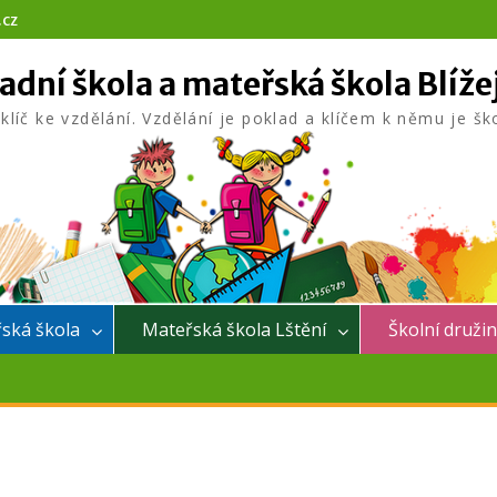
.cz
adní škola a mateřská škola Blíže
 klíč ke vzdělání. Vzdělání je poklad a klíčem k němu je šk
ská škola
Mateřská škola Lštění
Školní druži