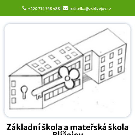
Skip
to
+420 734 768 488
reditelka@zsblizejov.cz
content
Základní škola a mateřská škola