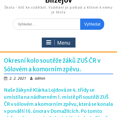
Blížejov
Škola – klíč ke vzdělání. Vzdělání je poklad a klíčem k němu
je škola
Search
for:
Menu
Okresní kolo soutěže žáků ZUŠ ČR v
Sólovém a komorním zpěvu.
2. 2. 2021
admin
Naše žákyně Klárka Lojdová ze 4. třídy se
umístila na nádherném 1. místě při soutěži ZUŠ
ČR v sólovém a komorním zpěvu, která se konala
v pondělí 16. února v Domažlicích. Po tomto