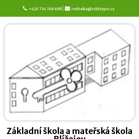
Skip
to
+420 734 768 488
reditelka@zsblizejov.cz
content
Základní škola a mateřská škola