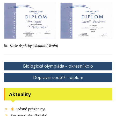
Naše úspěchy (základní škola)
Navigace
Biologická olympiáda – okresní kolo
pro
Dopravní soutěž – diplom
příspěvek
Aktuality
Krásné prázdniny!
Pasování předškoláků