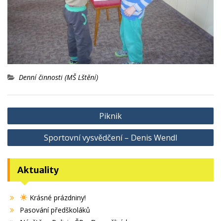
Denní činnosti (MŠ Lštění)
Navigace
Piknik
pro
Sportovní vysvědčení – Denis Wendl
příspěvek
Aktuality
Krásné prázdniny!
Pasování předškoláků