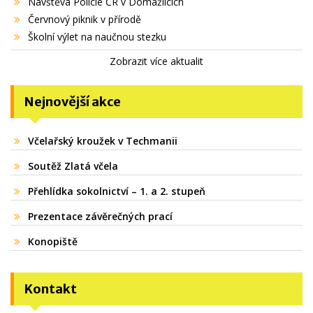
Návštěva Policie ČR v Domažlicích
Červnový piknik v přírodě
Školní výlet na naučnou stezku
Zobrazit více aktualit
Nejnovější akce
Včelařský kroužek v Techmanii
Soutěž Zlatá včela
Přehlídka sokolnictví – 1. a 2. stupeň
Prezentace závěrečných prací
Konopiště
Kontakt