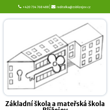
Skip
to
+420 734 768 488
reditelka@zsblizejov.cz
content
Základní škola a mateřská škola