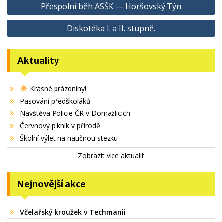
Přespolní běh ASŠK — Horšovský Týn
pro
Diskotéka I. a II. stupně.
příspěvek
Aktuality
Krásné prázdniny!
Pasování předškoláků
Návštěva Policie ČR v Domažlicích
Červnový piknik v přírodě
Školní výlet na naučnou stezku
Zobrazit více aktualit
Nejnovější akce
Včelařský kroužek v Techmanii