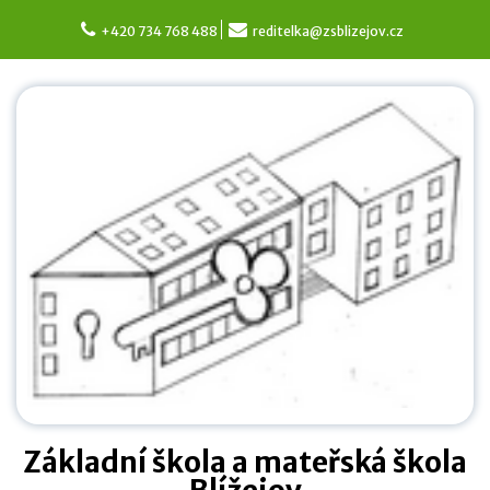
Skip
to
+420 734 768 488
reditelka@zsblizejov.cz
content
Základní škola a mateřská škola