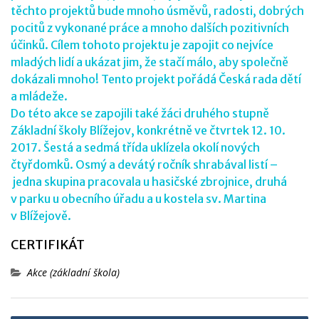
těchto projektů bude mnoho úsměvů, radosti, dobrých
pocitů z vykonané práce a mnoho dalších pozitivních
účinků. Cílem tohoto projektu je zapojit co nejvíce
mladých lidí a ukázat jim, že stačí málo, aby společně
dokázali mnoho! Tento projekt pořádá Česká rada dětí
a mládeže.
Do této akce se zapojili také žáci druhého stupně
Základní školy Blížejov, konkrétně ve čtvrtek 12. 10.
2017. Šestá a sedmá třída uklízela okolí nových
čtyřdomků. Osmý a devátý ročník shrabával listí –
jedna skupina pracovala u hasičské zbrojnice, druhá
v parku u obecního úřadu a u kostela sv. Martina
v Blížejově.
CERTIFIKÁT
Akce (základní škola)
Navigace