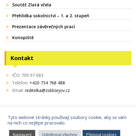
Soutěž Zlatá včela
Přehlídka sokolnictví – 1. a 2. stupeň
Prezentace závěrečných prací
Konopiště
Kontakt
IČO: 709 97 683
Telefon:
+420 734 768 488
Email:
reditelka@zsblizejov.cz
Tyto webové stránky používají soubory cookie, aby se vám
na nich co nejlépe pracovalo.
Copyright © 2021
AdminIT s.r.o.
Proudly powered by WordPress
|
Education Hub by
WEN
Nastavení
Odmítnout všechny
Přijmout cookies