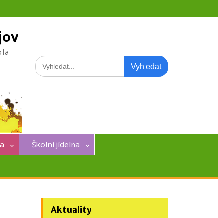
jov
ola
Search
for:
na
Školní jídelna
Aktuality