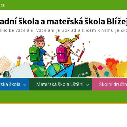
.cz
adní škola a mateřská škola Blíže
 klíč ke vzdělání. Vzdělání je poklad a klíčem k němu je šk
ská škola
Mateřská škola Lštění
Školní druži