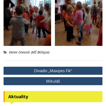
Denní činnosti (MŠ Blížejov)
Navigace
Divadlo „Maxipes Fík“
pro
Mikuláš
příspěvek
Aktuality