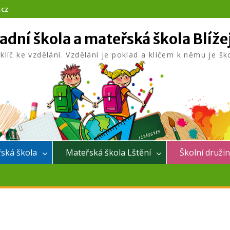
.cz
adní škola a mateřská škola Blíže
 klíč ke vzdělání. Vzdělání je poklad a klíčem k němu je šk
ská škola
Mateřská škola Lštění
Školní druži