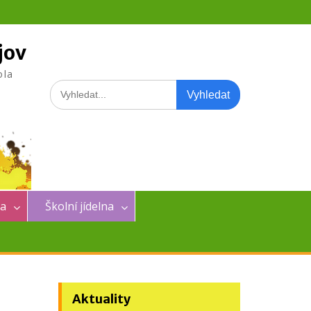
jov
ola
Search
for:
na
Školní jídelna
Aktuality