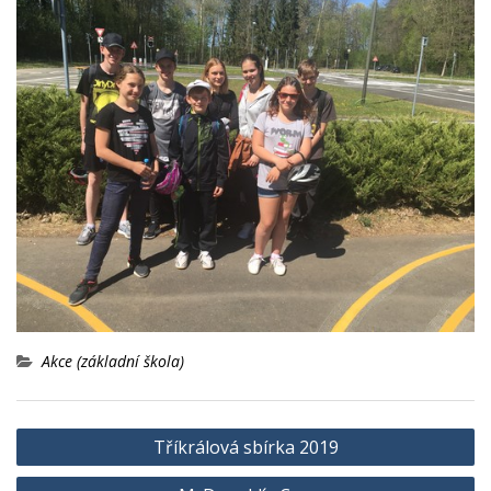
Akce (základní škola)
Navigace
Tříkrálová sbírka 2019
pro