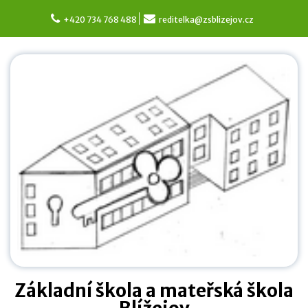
Skip
to
+420 734 768 488
reditelka@zsblizejov.cz
content
Základní škola a mateřská škola