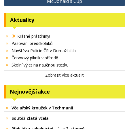
McDonald´s Cup
příspěvek
Aktuality
Krásné prázdniny!
Pasování předškoláků
Návštěva Policie ČR v Domažlicích
Červnový piknik v přírodě
Školní výlet na naučnou stezku
Zobrazit více aktualit
Nejnovější akce
Včelařský kroužek v Techmanii
Soutěž Zlatá včela
Přehlídka sokolnictví – 1. a 2. stupeň