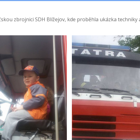
ičskou zbrojnici SDH Blížejov, kde proběhla ukázka techniky 