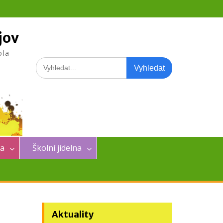
jov
ola
Search
for:
na
Školní jídelna
Aktuality