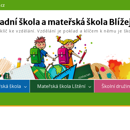
.cz
adní škola a mateřská škola Blíže
 klíč ke vzdělání. Vzdělání je poklad a klíčem k němu je šk
ská škola
Mateřská škola Lštění
Školní druži