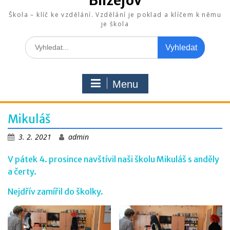
Blížejov
Škola – klíč ke vzdělání. Vzdělání je poklad a klíčem k němu
je škola
Search
for:
Menu
Mikuláš
3. 2. 2021
admin
V pátek 4. prosince navštívil naši školu Mikuláš s anděly
a čerty.
Nejdřív zamířil do školky.