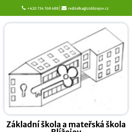
Skip
to
+420 734 768 488
reditelka@zsblizejov.cz
content
Základní škola a mateřská škola