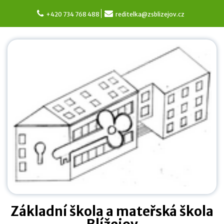
Skip
to
+420 734 768 488
reditelka@zsblizejov.cz
content
Základní škola a mateřská škola