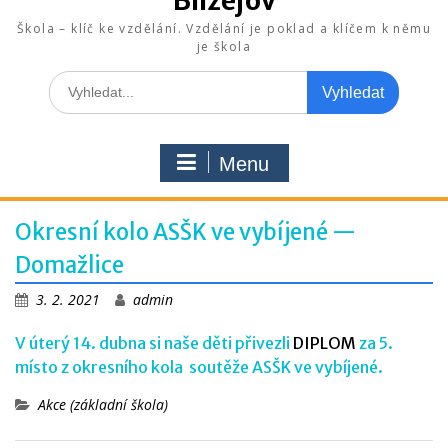
Blížejov
Škola – klíč ke vzdělání. Vzdělání je poklad a klíčem k němu
je škola
Search
for:
Menu
Okresní kolo ASŠK ve vybíjené —
Domažlice
3. 2. 2021
admin
V úterý 14. dubna si naše děti přivezli
DIPLOM
za 5.
místo z okresního kola soutěže ASŠK ve vybíjené.
Akce (základní škola)