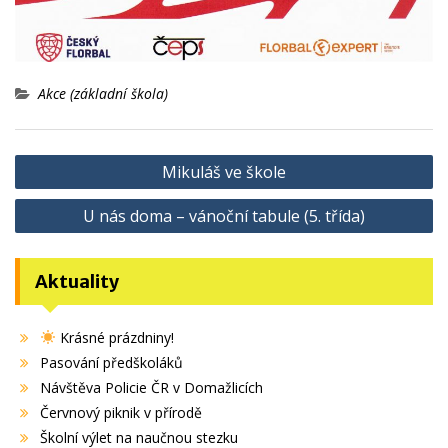
Akce (základní škola)
Navigace
Mikuláš ve škole
pro
U nás doma – vánoční tabule (5. třída)
příspěvek
Aktuality
Krásné prázdniny!
Pasování předškoláků
Návštěva Policie ČR v Domažlicích
Červnový piknik v přírodě
Školní výlet na naučnou stezku