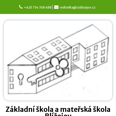
Skip
to
+420 734 768 488
reditelka@zsblizejov.cz
content
Základní škola a mateřská škola