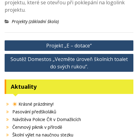
projektu, které se otevřou při poklepání na logolink
projektu.
Projekty (základní škola)
Navigace
Projekt „E – dotace“
pro
Soutěž Domestos „Vezměte úroveň školních toalet
příspěvek
do svých rukou“.
Aktuality
Krásné prázdniny!
Pasování předškoláků
Návštěva Policie ČR v Domažlicích
Červnový piknik v přírodě
Školní výlet na naučnou stezku