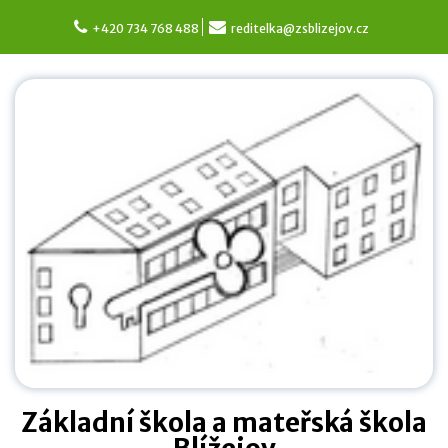
Skip
to
+420 734 768 488
reditelka@zsblizejov.cz
content
Základní škola a mateřská škola