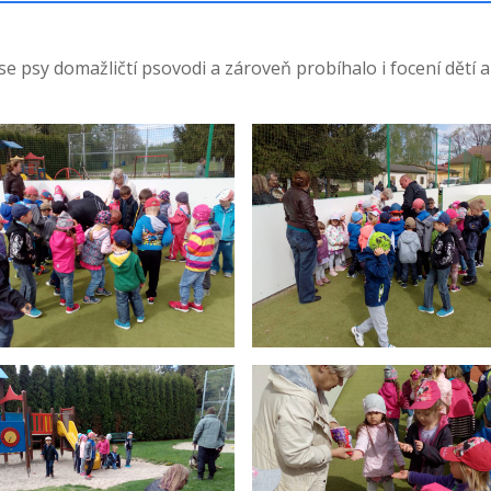
 se psy domažličtí psovodi a zároveň probíhalo i focení dětí a