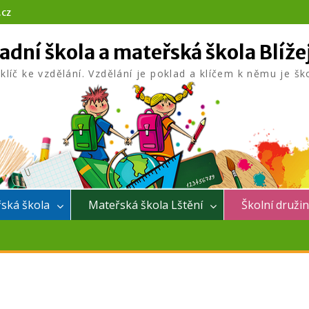
.cz
adní škola a mateřská škola Blíže
 klíč ke vzdělání. Vzdělání je poklad a klíčem k němu je šk
ská škola
Mateřská škola Lštění
Školní druži