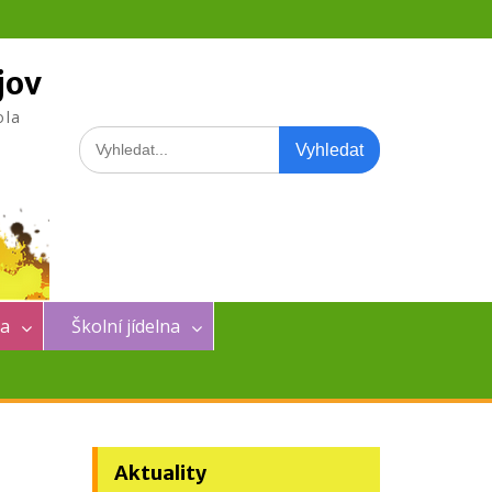
jov
ola
Search
for:
na
Školní jídelna
Aktuality