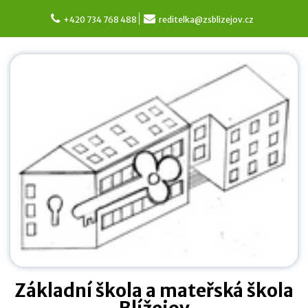
Skip
to
+420 734 768 488
reditelka@zsblizejov.cz
content
Základní škola a mateřská škola