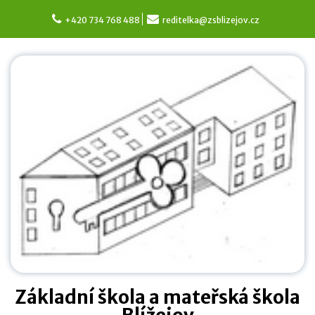
Skip
to
+420 734 768 488
reditelka@zsblizejov.cz
content
Základní škola a mateřská škola