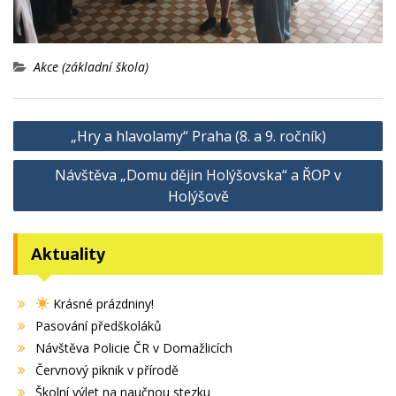
Akce (základní škola)
Navigace
„Hry a hlavolamy“ Praha (8. a 9. ročník)
pro
Návštěva „Domu dějin Holýšovska“ a ŘOP v
příspěvek
Holýšově
Aktuality
Krásné prázdniny!
Pasování předškoláků
Návštěva Policie ČR v Domažlicích
Červnový piknik v přírodě
Školní výlet na naučnou stezku