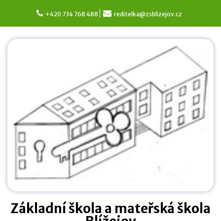
Skip
to
+420 734 768 488
reditelka@zsblizejov.cz
content
Základní škola a mateřská škola