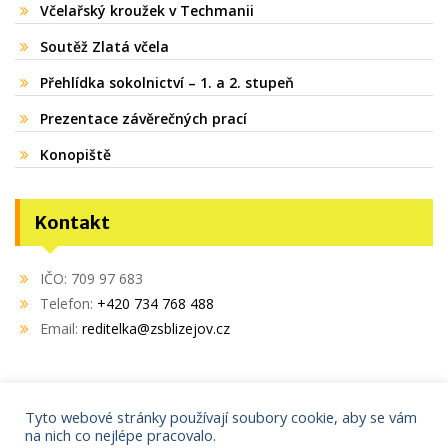
Včelařský kroužek v Techmanii
Soutěž Zlatá včela
Přehlídka sokolnictví – 1. a 2. stupeň
Prezentace závěrečných prací
Konopiště
Kontakt
IČO: 709 97 683
Telefon:
+420 734 768 488
Email:
reditelka@zsblizejov.cz
Tyto webové stránky používají soubory cookie, aby se vám
na nich co nejlépe pracovalo.
Copyright © 2021
AdminIT s.r.o.