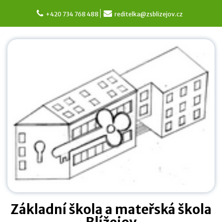
Skip
to
+420 734 768 488
reditelka@zsblizejov.cz
content
Základní škola a mateřská škola