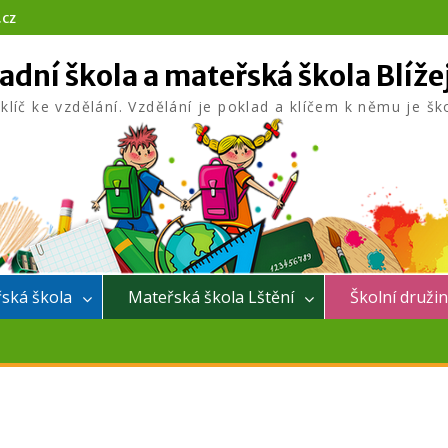
.cz
adní škola a mateřská škola Blíže
 klíč ke vzdělání. Vzdělání je poklad a klíčem k němu je šk
ská škola
Mateřská škola Lštění
Školní druži