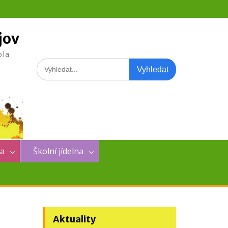
jov
ola
Search
for:
na
Školní jídelna
Aktuality