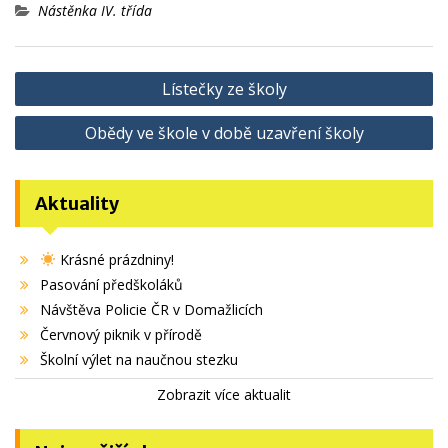
Nástěnka IV. třída
Navigace
Lístečky ze školy
pro
Obědy ve škole v době uzavření školy
příspěvek
Aktuality
Krásné prázdniny!
Pasování předškoláků
Návštěva Policie ČR v Domažlicích
Červnový piknik v přírodě
Školní výlet na naučnou stezku
Zobrazit více aktualit