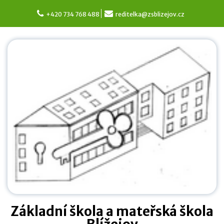
Skip
to
+420 734 768 488
reditelka@zsblizejov.cz
content
Základní škola a mateřská škola