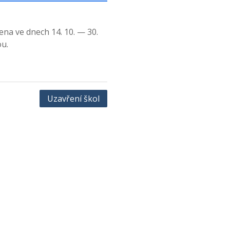
ena ve dnech 14. 10. — 30.
ou.
Uzavření škol