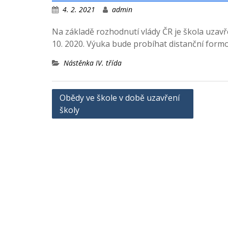
4. 2. 2021
admin
Na základě rozhodnutí vlády ČR je škola uzavř
10. 2020. Výuka bude probíhat distanční form
Nástěnka IV. třída
Navigace
Obědy ve škole v době uzavření
školy
pro
příspěvek