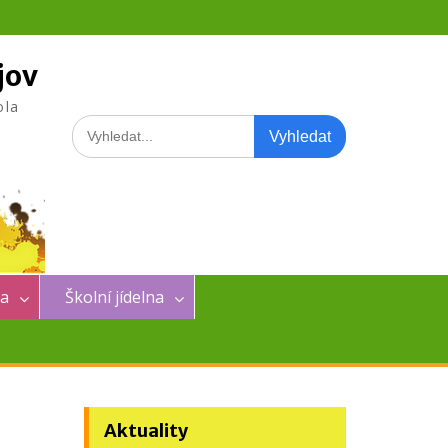
jov
ola
Search
for:
na
Školní jídelna
Aktuality