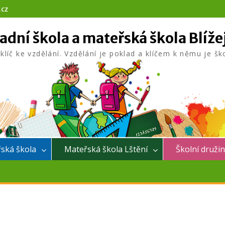
.cz
adní škola a mateřská škola Blíže
 klíč ke vzdělání. Vzdělání je poklad a klíčem k němu je šk
ská škola
Mateřská škola Lštění
Školní druži