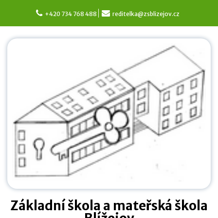
Skip
to
+420 734 768 488
reditelka@zsblizejov.cz
content
Základní škola a mateřská škola