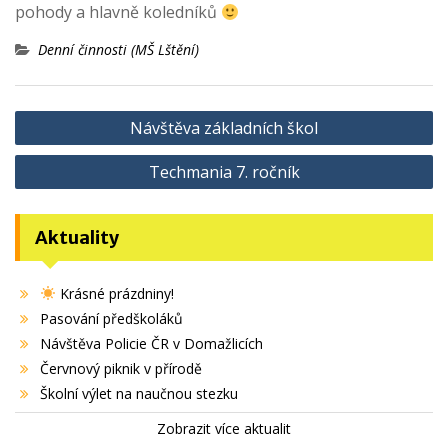
pohody a hlavně koledníků
Denní činnosti (MŠ Lštění)
Navigace
Návštěva základních škol
pro
Techmania 7. ročník
příspěvek
Aktuality
Krásné prázdniny!
Pasování předškoláků
Návštěva Policie ČR v Domažlicích
Červnový piknik v přírodě
Školní výlet na naučnou stezku
Zobrazit více aktualit