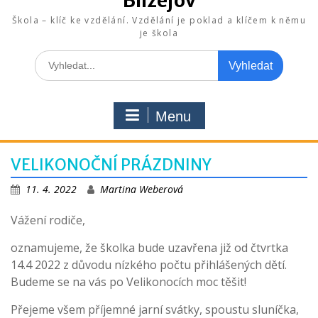
Blížejov
Škola – klíč ke vzdělání. Vzdělání je poklad a klíčem k němu
je škola
Search
for:
Menu
VELIKONOČNÍ PRÁZDNINY
11. 4. 2022
Martina Weberová
Vážení rodiče,
oznamujeme, že školka bude uzavřena již od čtvrtka
14.4 2022 z důvodu nízkého počtu přihlášených dětí.
Budeme se na vás po Velikonocích moc těšit!
Přejeme všem příjemné jarní svátky, spoustu sluníčka,