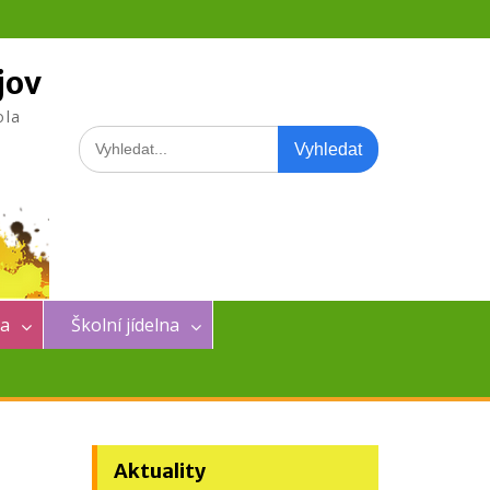
jov
ola
Search
for:
na
Školní jídelna
Aktuality