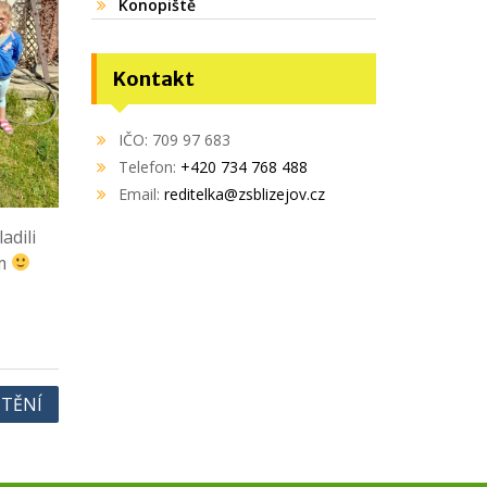
Konopiště
Kontakt
IČO: 709 97 683
Telefon:
+420 734 768 488
Email:
reditelka@zsblizejov.cz
adili
ům
ŠTĚNÍ