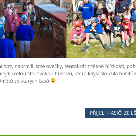
 tvrz, nakrmili jsme ovečky, tentokrát z těsné blízkosti, pohl
mejdili celou starověkou budovu, která kdysi sloužila husit
edmětů ze starých časů
PŘIJELI HASIČI ZE L