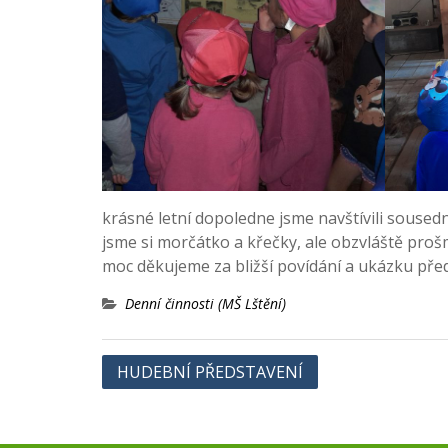
krásné letní dopoledne jsme navštívili sousední
jsme si morčátko a křečky, ale obzvláště proš
moc děkujeme za bližší povídání a ukázku př
Denní činnosti (MŠ Lštění)
Navigace
HUDEBNÍ PŘEDSTAVENÍ
pro
příspěvek