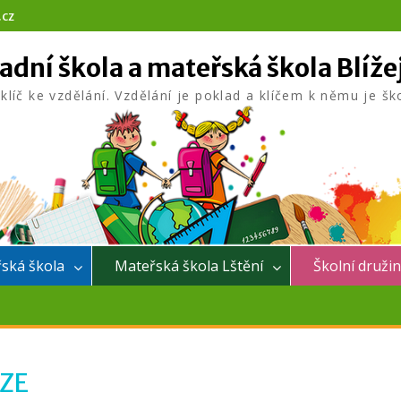
.cz
adní škola a mateřská škola Blíže
 klíč ke vzdělání. Vzdělání je poklad a klíčem k němu je šk
ská škola
Mateřská škola Lštění
Školní druži
ZE