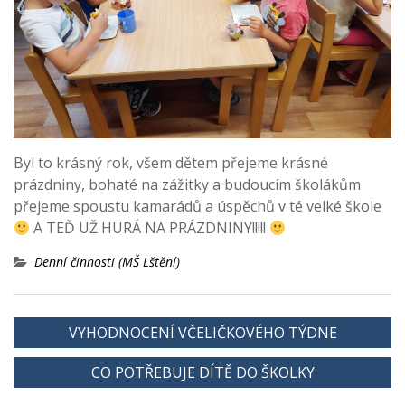
Byl to krásný rok, všem dětem přejeme krásné
prázdniny, bohaté na zážitky a budoucím školákům
přejeme spoustu kamarádů a úspěchů v té velké škole
A TEĎ UŽ HURÁ NA PRÁZDNINY!!!!!
Denní činnosti (MŠ Lštění)
Navigace
VYHODNOCENÍ VČELIČKOVÉHO TÝDNE
pro
CO POTŘEBUJE DÍTĚ DO ŠKOLKY
příspěvek