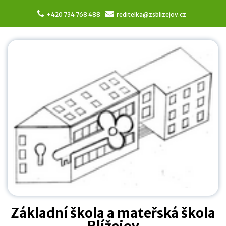
Skip
to
+420 734 768 488
reditelka@zsblizejov.cz
content
Základní škola a mateřská škola