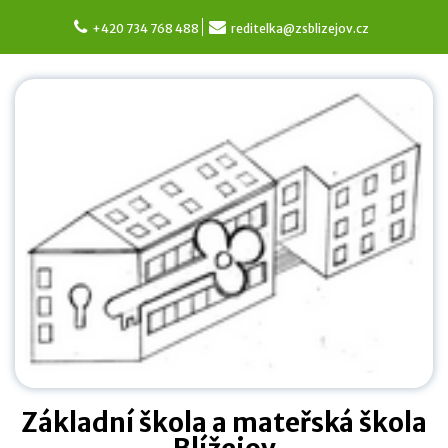
Skip
to
+420 734 768 488
reditelka@zsblizejov.cz
content
Základní škola a mateřská škola