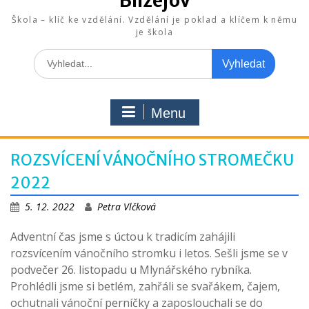
Blížejov
Škola – klíč ke vzdělání. Vzdělání je poklad a klíčem k němu
je škola
Search
for:
Menu
ROZSVÍCENÍ VÁNOČNÍHO STROMEČKU
2022
5. 12. 2022
Petra Vlčková
Adventní čas jsme s úctou k tradicím zahájili
rozsvícením vánočního stromku i letos. Sešli jsme se v
podvečer 26. listopadu u Mlynářského rybníka.
Prohlédli jsme si betlém, zahřáli se svařákem, čajem,
ochutnali vánoční perníčky a zaposlouchali se do