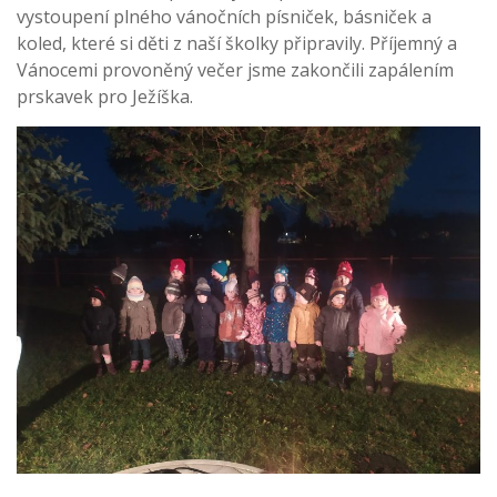
vystoupení plného vánočních písniček, básniček a
koled, které si děti z naší školky připravily. Příjemný a
Vánocemi provoněný večer jsme zakončili zapálením
prskavek pro Ježíška.