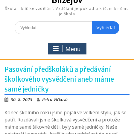
Blížejov
Škola – klíč ke vzdělání. Vzdělání je poklad a klíčem k němu
je škola
Search
for:
Menu
Pasování předškoláků a předávání
školkového vysvědčení aneb máme
samé jedničky
30. 8. 2023
Petra Vlčková
Konec školního roku jsme pojali ve velkém stylu, jak se
patří. Rozdávali jsme školková vysvědčení a protože
máme samé šikovné děti, byly samé jedničky. Naše
nejstarší kamarády, kteří budou odcházet do první