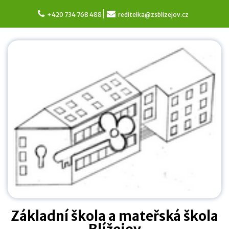
Skip
to
+420 734 768 488
reditelka@zsblizejov.cz
content
Základní škola a mateřská škola