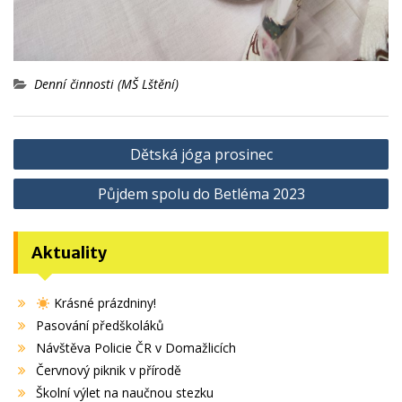
Denní činnosti (MŠ Lštění)
Navigace
Dětská jóga prosinec
pro
Půjdem spolu do Betléma 2023
příspěvek
Aktuality
Krásné prázdniny!
Pasování předškoláků
Návštěva Policie ČR v Domažlicích
Červnový piknik v přírodě
Školní výlet na naučnou stezku