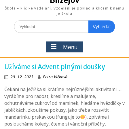
Blížejov
Škola – klíč ke vzdělání. Vzdělání je poklad a klíčem k němu
je škola
Search
for:
Menu
Užíváme si Advent plnými doušky
20. 12. 2023
Petra Vlčková
Čekání na Ježíška si krátíme nejrůznějšími aktivitami…..
vyrábíme pro radost, kreslíme a malujeme,
ochutnáváme cukroví od maminek, hledáme hvězdičky v
jablíčkách, zkoušíme pokusy, jako třeba rozsvítit
mandarinku prskavkou (funguje to
), zpíváme i
posloucháme koledy, čteme si vánoční příběhy,