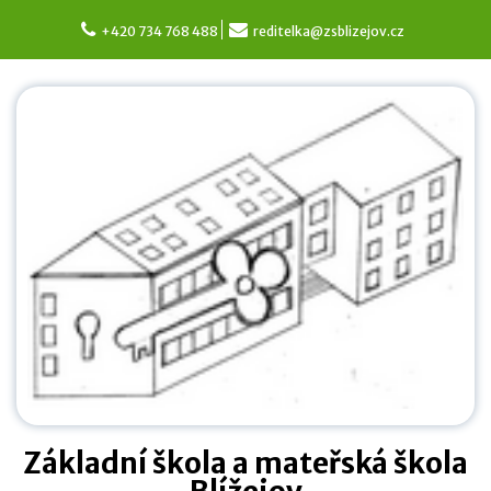
Skip
to
+420 734 768 488
reditelka@zsblizejov.cz
content
Základní škola a mateřská škola