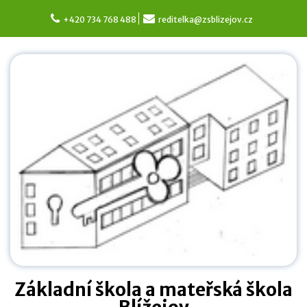
Skip
to
+420 734 768 488
reditelka@zsblizejov.cz
content
Základní škola a mateřská škola