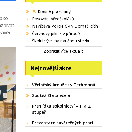
Krásné prázdniny!
jako
Pasování předškoláků
zpívat.
Návštěva Policie ČR v Domažlicích
závěr
Červnový piknik v přírodě
Školní výlet na naučnou stezku
Zobrazit více aktualit
Nejnovější akce
Včelařský kroužek v Techmanii
Soutěž Zlatá včela
Přehlídka sokolnictví – 1. a 2.
stupeň
Prezentace závěrečných prací