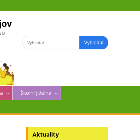
jov
ola
Search
for:
na
Školní jídelna
Aktuality