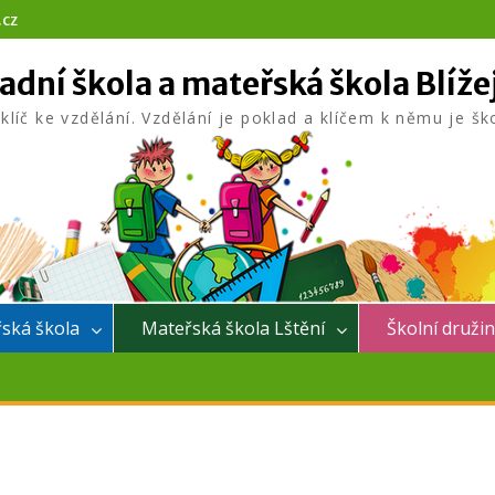
.cz
adní škola a mateřská škola Blíže
 klíč ke vzdělání. Vzdělání je poklad a klíčem k němu je šk
ská škola
Mateřská škola Lštění
Školní druži