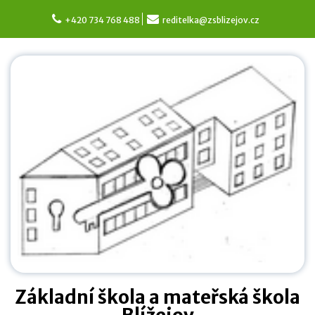
Skip
to
+420 734 768 488
reditelka@zsblizejov.cz
content
Základní škola a mateřská škola