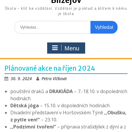
Blížejov
Škola – klíč ke vzdělání. Vzdělání je poklad a klíčem k němu
je škola
Search
for:
Menu
Plánované akce na říjen 2024
30. 9. 2024
Petra Vlčková
pouštění draků a
DRAKIÁDA
– 7.-18.10. v dopoledních
hodinách
Dětská jóga
– 15.10. v dopoledních hodinách
Divadelní představení v Horšovském Týně
,,Obušku,
z pytle ven!“
– 23.10.
,,Podzimní tvoření“
– příprava strašidýlek z dýní a z