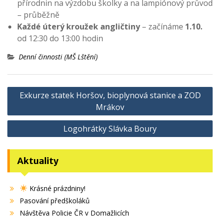
přírodnin na výzdobu školky a na lampiónový průvod
– průběžně
Každé úterý kroužek angličtiny
– začínáme
1.10.
od 12:30 do 13:00 hodin
Denní činnosti (MŠ Lštění)
Navigace
Exkurze statek Horšov, bioplynová stanice a ZOD
pro
Mrákov
příspěvek
Logohrátky Slávka Boury
Aktuality
Krásné prázdniny!
Pasování předškoláků
Návštěva Policie ČR v Domažlicích