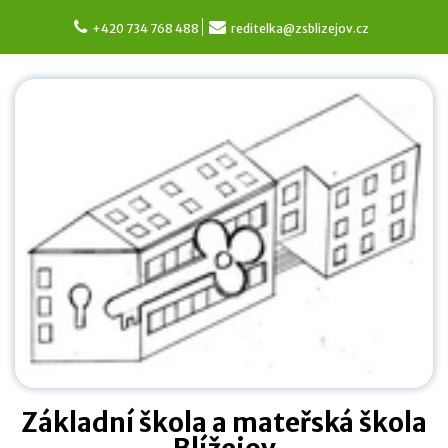
Skip
to
+420 734 768 488
reditelka@zsblizejov.cz
content
Základní škola a mateřská škola