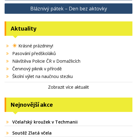
pro
Bláznivý pátek – Den bez aktovky
příspěvek
Aktuality
Krásné prázdniny!
Pasování předškoláků
Návštěva Policie ČR v Domažlicích
Červnový piknik v přírodě
Školní výlet na naučnou stezku
Zobrazit více aktualit
Nejnovější akce
Včelařský kroužek v Techmanii
Soutěž Zlatá včela