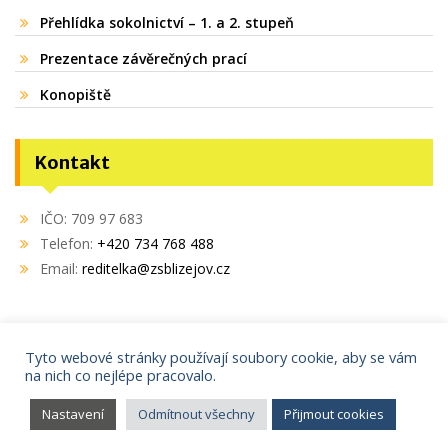
Přehlídka sokolnictví – 1. a 2. stupeň
Prezentace závěrečných prací
Konopiště
Kontakt
IČO: 709 97 683
Telefon:
+420 734 768 488
Email:
reditelka@zsblizejov.cz
Tyto webové stránky používají soubory cookie, aby se vám
na nich co nejlépe pracovalo.
Copyright © 2021
AdminIT s.r.o.
Proudly powered by WordPress
|
Education Hub by
WEN
Nastavení
Odmítnout všechny
Přijmout cookies
Themes