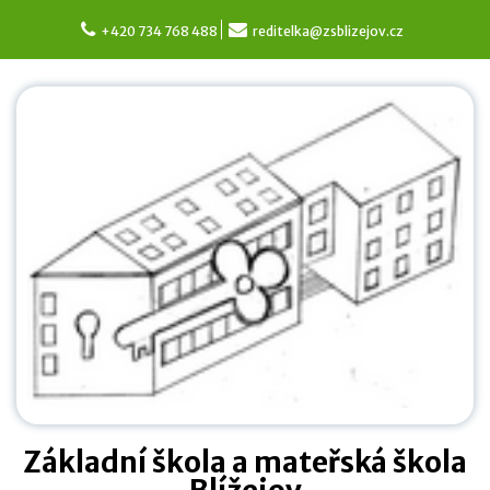
Skip
to
+420 734 768 488
reditelka@zsblizejov.cz
content
Základní škola a mateřská škola